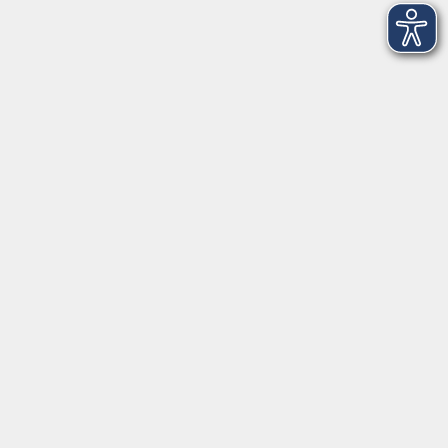
AGB
Barrierefreiheit
Datenschutz
Impressum
Widerruf
Volkshochschule Oldenburg
Anschrift
Karlstraße 25
26123 Oldenburg
0441 92391-50
0441 92391-13
info@vhs-ol.de