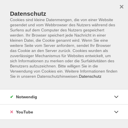
×
Datenschutz
Cookies sind kleine Datenmengen, die von einer Website
gesendet und vom Webbrowser des Nutzers während des
Surfens auf dem Computer des Nutzers gespeichert
werden. Ihr Browser speichert jede Nachricht in einer
Skip to main content
Sie sind hier:
Sprachen
Italienisch
Italienisch A1
kleinen Datei, die Cookie genannt wird. Wenn Sie eine
weitere Seite vom Server anfordern, sendet Ihr Browser
das Cookie an den Server zurück. Cookies wurden als
zuverlässiger Mechanismus für Websites entwickelt, um
Gemeinsames und Kurioses - Online
sich Informationen zu merken oder die Surfaktivitäten des
Unter den Sprachen Europas
Benutzers aufzuzeichnen. Bitte willigen Sie in die
Verwendung von Cookies ein. Weitere Informationen finden
Wir machen uns auf eine Rundreise durch die
Sie in unseren Datenschutzhinweisen.
Datenschutz
Eurolinguistik, jene Wissenschaft, die nach den
Gemeinsamkeiten unter den Sprachen Europas sucht.
Notwendig
Wir durchstreifen die Gebiete Wortschatz, Grammatik,
Aussprache, Schreibung und
YouTube
Kommunikationsgepflogenheiten.
Wie drückt sich die europäische Sichtweise im Wortschatz