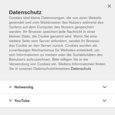
×
Datenschutz
Cookies sind kleine Datenmengen, die von einer Website
gesendet und vom Webbrowser des Nutzers während des
Surfens auf dem Computer des Nutzers gespeichert
werden. Ihr Browser speichert jede Nachricht in einer
Skip to main content
Der Kurs konnte nicht gefunden werden.
kleinen Datei, die Cookie genannt wird. Wenn Sie eine
weitere Seite vom Server anfordern, sendet Ihr Browser
das Cookie an den Server zurück. Cookies wurden als
zuverlässiger Mechanismus für Websites entwickelt, um
sich Informationen zu merken oder die Surfaktivitäten des
AGB
Benutzers aufzuzeichnen. Bitte willigen Sie in die
Barrierefreiheit
Verwendung von Cookies ein. Weitere Informationen finden
Sie in unseren Datenschutzhinweisen.
Datenschutz
Datenschutz
Impressum
Widerruf
Notwendig
YouTube
Volkshochschule Oldenburg