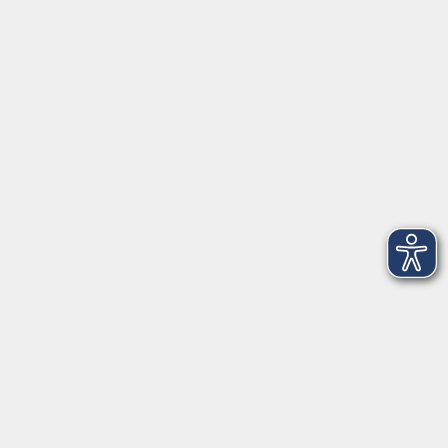
Anschrift
Patenbergsweg 7
26203 Wardenburg
04407 71475-0
info-hawa@vhs-ol.de
Öffnungszeiten
Montag und Donnerstag:
9:00 bis 12:30 Uhr und 15:00 bis 17:00 Uhr
Dienstag, Mittwoch und Freitag:
9:00 bis 12:30 Uhr