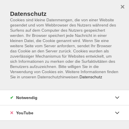
×
Datenschutz
Cookies sind kleine Datenmengen, die von einer Website
gesendet und vom Webbrowser des Nutzers während des
Surfens auf dem Computer des Nutzers gespeichert
werden. Ihr Browser speichert jede Nachricht in einer
Skip to main content
Sie sind hier:
Sprachen
Italienisch
kleinen Datei, die Cookie genannt wird. Wenn Sie eine
weitere Seite vom Server anfordern, sendet Ihr Browser
das Cookie an den Server zurück. Cookies wurden als
zuverlässiger Mechanismus für Websites entwickelt, um
Italienisch: Aufbaukurs (A2.2)
sich Informationen zu merken oder die Surfaktivitäten des
Benutzers aufzuzeichnen. Bitte willigen Sie in die
Für Teilnehmende mit Vorkenntnissen. In diesem Kurs
Verwendung von Cookies ein. Weitere Informationen finden
Sie in unseren Datenschutzhinweisen.
Datenschutz
vertiefen Sie Ihre Kenntnisse der italienischen Sprache
und Kultur. Lehrbucharbeit ab Lektion 4.
Bitte mitbringen
Notwendig
Lehrbuch: Con piacere nuovo A2 (978-3-12-525209-7).
YouTube