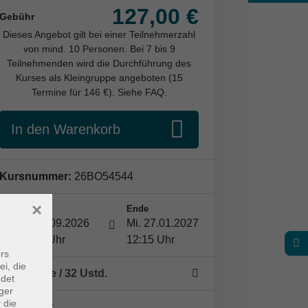
127,00 €
Gebühr
Dieses Angebot gilt bei einer Teilnehmerzahl
von mind. 10 Personen. Bei 7 bis 9
Teilnehmenden wird die Durchführung des
Kurses als Kleingruppe angeboten (15
Termine für 146 €). Siehe FAQ.
In den Warenkorb
Kursnummer:
26BO54544
×
Start
Ende
Mi. 09.09.2026
Mi. 27.01.2027
10:45 Uhr
12:15 Uhr
rs
ei, die
16 Termine
/ 32
Ustd.
ndet
ger
 die
Dozent*in: