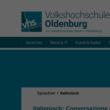
Sprachen
Beruf & IT
Kunst & Kultur
Skip to main content
Sie sind hier:
Sprachen
Italienisch
Italienisch: Conversazione 