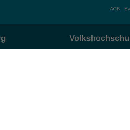
AGB
Ba
rg
Volkshochschul
zeiten
Anschrift
ag und Donnerstag:
Patenbergsweg 7
Uhr
26203 Wardenburg
eitag:
04407 71475-0
Uhr
info-hawa@vhs-ol.de