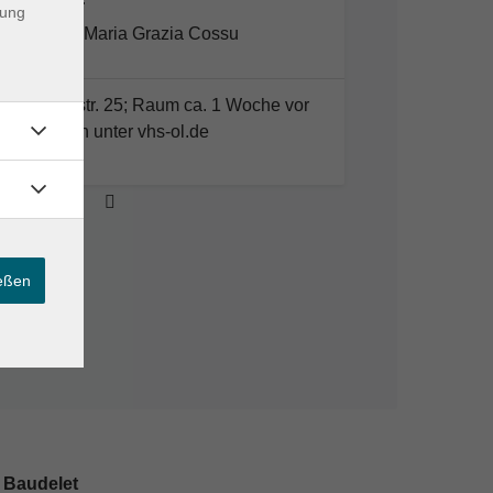
dung
Maria Grazia Cossu
VHS; Karlstr. 25; Raum ca. 1 Woche vor
Kursbeginn unter vhs-ol.de
ießen
 Baudelet