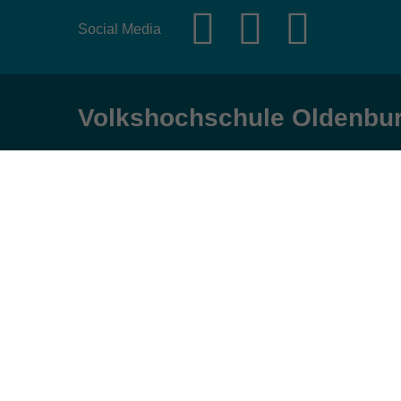
Social Media
Volkshochschule Oldenbu
Anschrift
Öffnungs
Karlstraße 25
Montag, Dienst
26123 Oldenburg
9:00 bis 17:00 
Mittwoch und Fr
0441 92391-50
9:00 bis 12:30 
0441 92391-13
info@vhs-ol.de