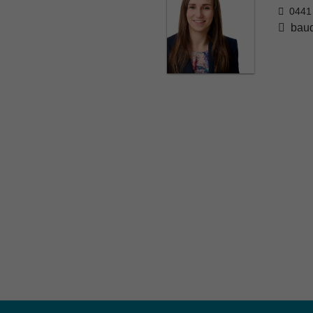
0441
baud