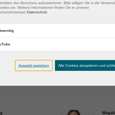
tivitäten des Benutzers aufzuzeichnen. Bitte willigen Sie in die Verwen
okies ein. Weitere Informationen finden Sie in unseren
schutzhinweisen.
Datenschutz
 – 12:15 Uhr
twendig
uTube
Auswahl speichern
Alle Cookies akzeptieren und schl
)
Fr. 11.09.2026 10:45
rg
Magali