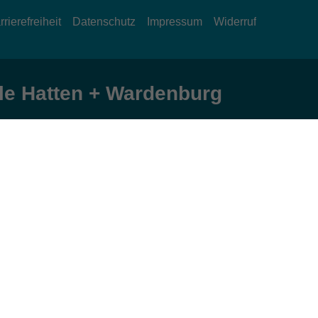
rrierefreiheit
Datenschutz
Impressum
Widerruf
e Hatten + Wardenburg
Öffnungszeiten
Montag und Donnerstag:
9:00 bis 12:30 Uhr und 15:00 bis 17:00 Uhr
Dienstag, Mittwoch und Freitag:
9:00 bis 12:30 Uhr