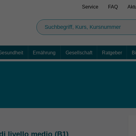
Service
FAQ
Akt
Gesundheit
Ernährung
Gesellschaft
Ratgeber
B
di livello medio (B1)