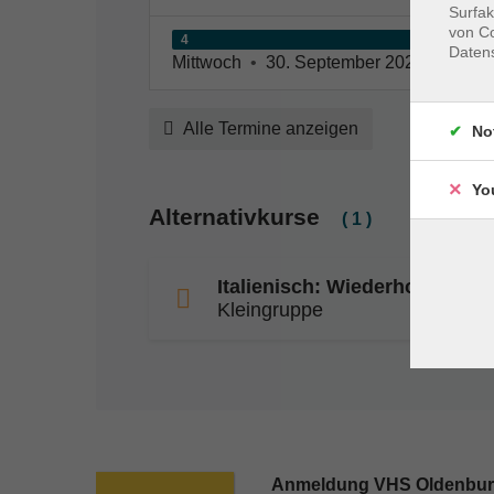
Surfak
von Co
4
Daten
Mittwoch
•
30. September 2026
•
10:45
Alle Termine anzeigen
No
Yo
Alternativkurse
( 1 )
Italienisch: Wiederholung (B1
Kleingruppe
Anmeldung VHS Oldenbu