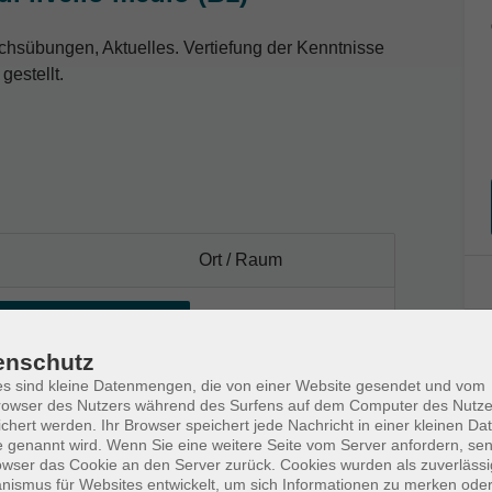
ächsübungen, Aktuelles. Vertiefung der Kenntnisse
gestellt.
Ort / Raum
 – 12:15 Uhr
enschutz
s sind kleine Datenmengen, die von einer Website gesendet und vom
owser des Nutzers während des Surfens auf dem Computer des Nutze
 – 12:15 Uhr
chert werden. Ihr Browser speichert jede Nachricht in einer kleinen Dat
 genannt wird. Wenn Sie eine weitere Seite vom Server anfordern, se
owser das Cookie an den Server zurück. Cookies wurden als zuverlässi
 – 12:15 Uhr
ismus für Websites entwickelt, um sich Informationen zu merken oder