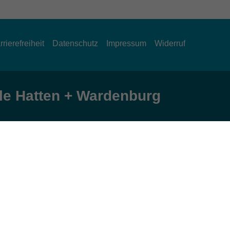
rrierefreiheit
Datenschutz
Impressum
Widerruf
e Hatten + Wardenburg
Öffnungszeiten
Montag und Donnerstag:
9:00 bis 12:30 Uhr und 15:00 bis 17:00 Uhr
Dienstag, Mittwoch und Freitag:
9:00 bis 12:30 Uhr