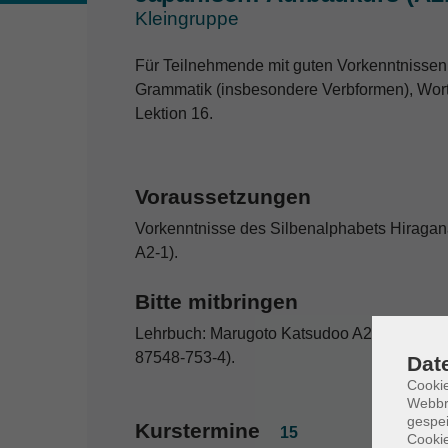
Kleingruppe
Für Teilnehmende mit guten Vorkenntnissen
Grammatik (insbesondere Verbformen), Wort
Lektion 16.
Voraussetzungen
Vorkenntnisse des Silbenalphabets Hiragan
A2-1).
Bitte mitbringen
Lehrbuch: Marugoto Katsudoo A2-2 (978-3-8
87548-753-4).
Dat
Cookie
Webbr
gespei
Kurstermine
15
Cookie