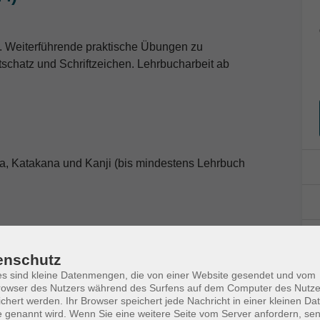
. Weiterführende praktische Übungen zu
schatz und Schriftzeichen. Lehrbucharbeit ab
a, Katakana und Kanji (bis mindestens Lehrbuch
7548-752-7) und Marugoto Rikai A2-2 (978-3-
enschutz
s sind kleine Datenmengen, die von einer Website gesendet und vom
owser des Nutzers während des Surfens auf dem Computer des Nutze
chert werden. Ihr Browser speichert jede Nachricht in einer kleinen Dat
 genannt wird. Wenn Sie eine weitere Seite vom Server anfordern, se