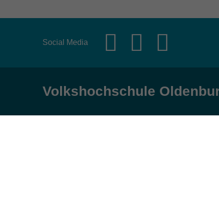
Social Media
Volkshochschule Oldenbu
Anschrift
Öffnungs
Karlstraße 25
Montag, Dienst
26123 Oldenburg
9:00 bis 17:00 
Mittwoch und Fr
0441 92391-50
9:00 bis 12:30 
0441 92391-13
info@vhs-ol.de