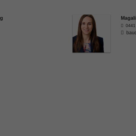
rg
Magali
0441
baud