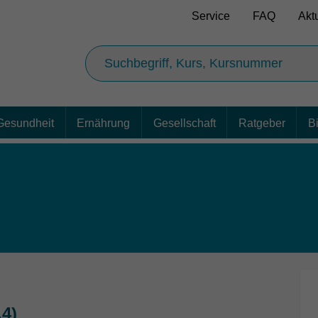
Service
FAQ
Akt
Gesundheit
Ernährung
Gesellschaft
Ratgeber
B
4)