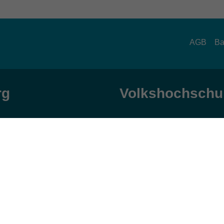
AGB
Ba
rg
Volkshochschul
zeiten
Anschrift
ag und Donnerstag:
Patenbergsweg 7
Uhr
26203 Wardenburg
eitag:
04407 71475-0
Uhr
info-hawa@vhs-ol.de