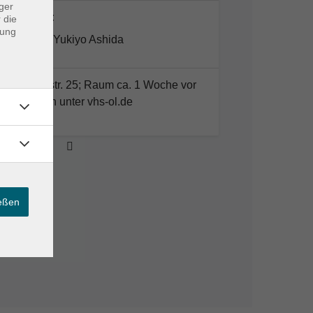
ger
Dozent*in:
 die
dung
Yukiyo Ashida
VHS; Karlstr. 25; Raum ca. 1 Woche vor
Kursbeginn unter vhs-ol.de
ießen