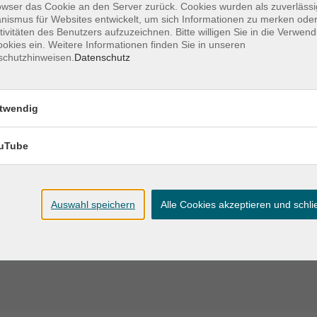
owser das Cookie an den Server zurück. Cookies wurden als zuverlässi
ismus für Websites entwickelt, um sich Informationen zu merken oder
Ort / Raum
tivitäten des Benutzers aufzuzeichnen. Bitte willigen Sie in die Verwen
okies ein. Weitere Informationen finden Sie in unseren
schutzhinweisen.
Datenschutz
45 – 21:15 Uhr
twendig
45 – 21:15 Uhr
uTube
45 – 21:15 Uhr
Auswahl speichern
Alle Cookies akzeptieren und schl
– 21:15 Uhr