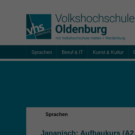
Sprachen
Beruf & IT
Kunst & Kultur
Skip to main content
Sie sind hier:
Sprachen
Japanisch: Aufbaukurs (A2.