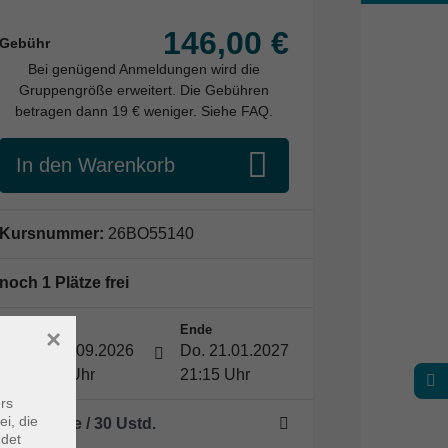
146,00 €
Gebühr
Bei genügend Anmeldungen wird die
Gruppengröße erweitert. Die Gebühren
betragen dann 19 € weniger. Siehe FAQ.
In den Warenkorb
Kursnummer:
26BO55140
noch 1 Plätze frei
Start
Ende
×
Do. 10.09.2026
Do. 21.01.2027
19:45 Uhr
21:15 Uhr
rs
ei, die
15 Termine
/ 30
Ustd.
ndet