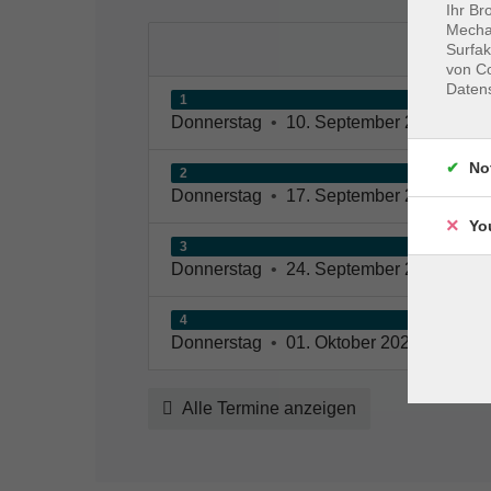
Ihr Br
Mechan
Surfak
von Co
Daten
1
Donnerstag
•
10. September 2026
•
19:
No
2
Donnerstag
•
17. September 2026
•
19:
Yo
3
Donnerstag
•
24. September 2026
•
19:
4
Donnerstag
•
01. Oktober 2026
•
19:45 
Alle Termine anzeigen