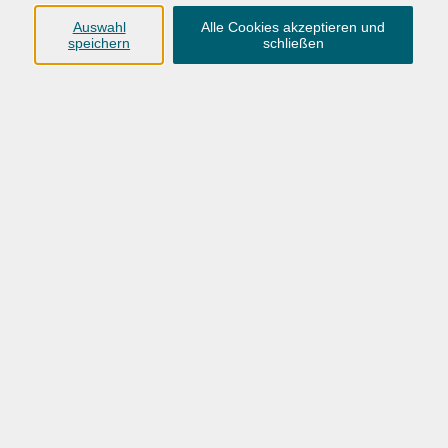
Anschrift
Auswahl
Alle Cookies akzeptieren und
speichern
schließen
Karlstraße 25
26123 Oldenburg
0441 92391-50
0441 92391-13
info@vhs-ol.de
Öffnungszeiten
Montag, Dienstag und Donnerstag:
9:00 bis 17:00 Uhr
Mittwoch und Freitag:
9:00 bis 12:30 Uhr
Volkshochschule Hatten + Wardenburg