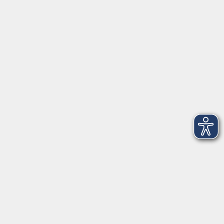
Anschrift
Patenbergsweg 7
26203 Wardenburg
04407 71475-0
info-hawa@vhs-ol.de
Öffnungszeiten
Montag und Donnerstag:
9:00 bis 12:30 Uhr und 15:00 bis 17:00 Uhr
Dienstag, Mittwoch und Freitag:
9:00 bis 12:30 Uhr