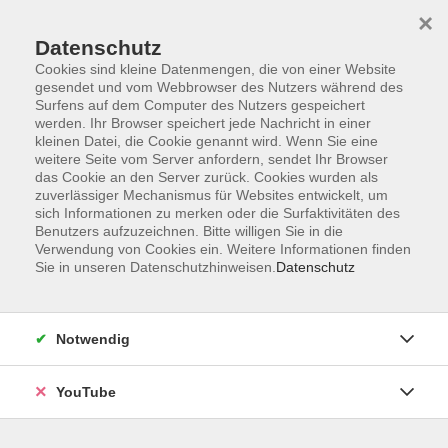
×
Datenschutz
Cookies sind kleine Datenmengen, die von einer Website
gesendet und vom Webbrowser des Nutzers während des
Surfens auf dem Computer des Nutzers gespeichert
werden. Ihr Browser speichert jede Nachricht in einer
Skip to main content
Der Kurs konnte nicht gefunden werden.
kleinen Datei, die Cookie genannt wird. Wenn Sie eine
weitere Seite vom Server anfordern, sendet Ihr Browser
das Cookie an den Server zurück. Cookies wurden als
zuverlässiger Mechanismus für Websites entwickelt, um
sich Informationen zu merken oder die Surfaktivitäten des
AGB
Benutzers aufzuzeichnen. Bitte willigen Sie in die
Barrierefreiheit
Verwendung von Cookies ein. Weitere Informationen finden
Sie in unseren Datenschutzhinweisen.
Datenschutz
Datenschutz
Impressum
Widerruf
Notwendig
YouTube
Volkshochschule Oldenburg