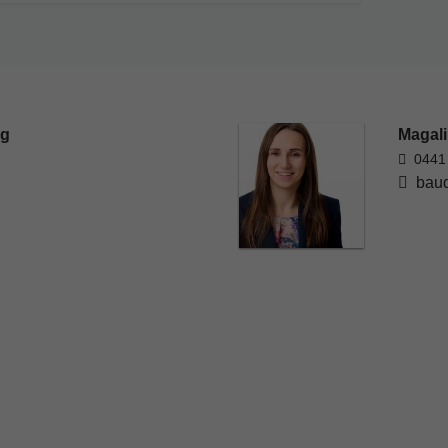
rg
Magali
0441
baud