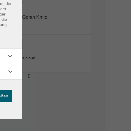
Dozent*in:
ei, die
ndet
ger
Goran Krnic
 die
dung
VHS;…
VHS; vhs.cloud
ießen