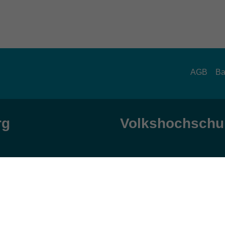
AGB
Ba
rg
Volkshochschul
zeiten
Anschrift
ag und Donnerstag:
Patenbergsweg 7
Uhr
26203 Wardenburg
eitag:
04407 71475-0