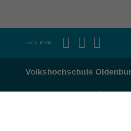
Social Media
Volkshochschule Oldenbu
Anschrift
Öffnungs
Karlstraße 25
Montag, Dienst
26123 Oldenburg
9:00 bis 17:00 
Mittwoch und Fr
0441 92391-50