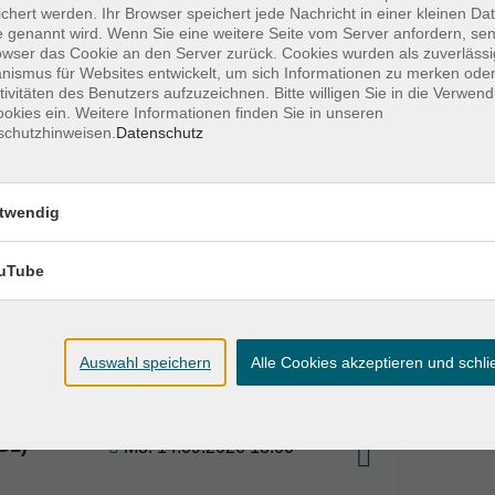
chert werden. Ihr Browser speichert jede Nachricht in einer kleinen Dat
 genannt wird. Wenn Sie eine weitere Seite vom Server anfordern, se
VHS; vhs.cloud
owser das Cookie an den Server zurück. Cookies wurden als zuverlässi
 – 19:45 Uhr
ismus für Websites entwickelt, um sich Informationen zu merken oder
tivitäten des Benutzers aufzuzeichnen. Bitte willigen Sie in die Verwen
okies ein. Weitere Informationen finden Sie in unseren
VHS; vhs.cloud
schutzhinweisen.
Datenschutz
 – 19:45 Uhr
VHS; vhs.cloud
twendig
19:45 Uhr
uTube
Auswahl speichern
Alle Cookies akzeptieren und schl
B1)
Mo. 14.09.2026 18:00