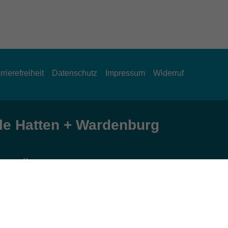
rrierefreiheit
Datenschutz
Impressum
Widerruf
e Hatten + Wardenburg
Öffnungszeiten
Montag und Donnerstag:
9:00 bis 12:30 Uhr und 15:00 bis 17:00 Uhr
Dienstag, Mittwoch und Freitag: