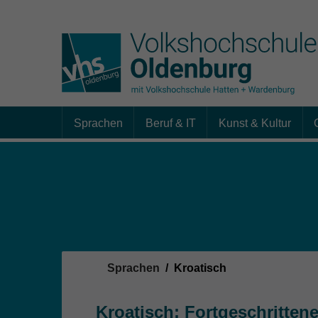
Sprachen
Beruf & IT
Kunst & Kultur
Skip to main content
Sie sind hier:
Sprachen
Kroatisch
Kroatisch: Fortgeschrittene