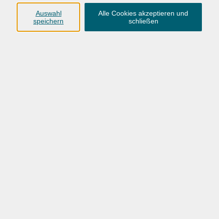
Anschrift
Auswahl
Alle Cookies akzeptieren und
speichern
schließen
Karlstraße 25
26123 Oldenburg
0441 92391-50
0441 92391-13
info@vhs-ol.de
Öffnungszeiten
Montag, Dienstag und Donnerstag:
9:00 bis 17:00 Uhr
Mittwoch und Freitag:
9:00 bis 12:30 Uhr
Volkshochschule Hatten + Wardenburg