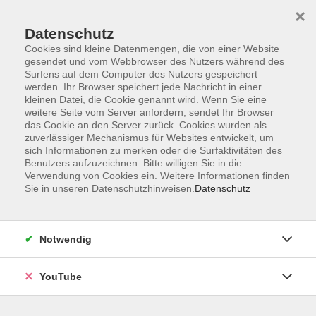
×
Datenschutz
Cookies sind kleine Datenmengen, die von einer Website
gesendet und vom Webbrowser des Nutzers während des
Surfens auf dem Computer des Nutzers gespeichert
werden. Ihr Browser speichert jede Nachricht in einer
Skip to main content
Der Kurs konnte nicht gefunden werden.
kleinen Datei, die Cookie genannt wird. Wenn Sie eine
weitere Seite vom Server anfordern, sendet Ihr Browser
das Cookie an den Server zurück. Cookies wurden als
zuverlässiger Mechanismus für Websites entwickelt, um
AGB
sich Informationen zu merken oder die Surfaktivitäten des
Benutzers aufzuzeichnen. Bitte willigen Sie in die
Barrierefreiheit
Verwendung von Cookies ein. Weitere Informationen finden
Sie in unseren Datenschutzhinweisen.
Datenschutz
Datenschutz
Impressum
Widerruf
Notwendig
YouTube
Volkshochschule Oldenburg