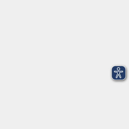
Anschrift
Patenbergsweg 7
26203 Wardenburg
04407 71475-0
info-hawa@vhs-ol.de
Öffnungszeiten
Montag und Donnerstag:
9:00 bis 12:30 Uhr und 15:00 bis 17:00 Uhr
Dienstag, Mittwoch und Freitag:
9:00 bis 12:30 Uhr