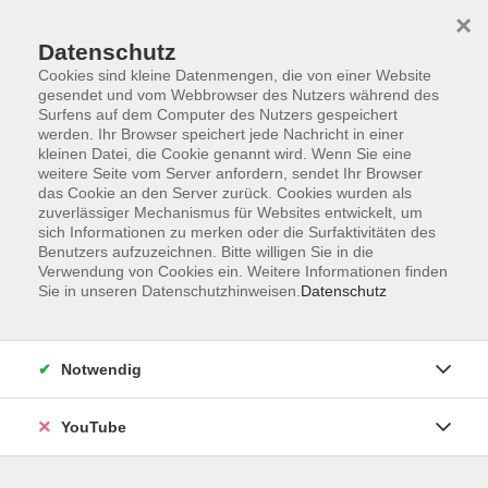
×
Datenschutz
Cookies sind kleine Datenmengen, die von einer Website
gesendet und vom Webbrowser des Nutzers während des
Surfens auf dem Computer des Nutzers gespeichert
werden. Ihr Browser speichert jede Nachricht in einer
Skip to main content
Sie sind hier:
Sprachen
Niederländisch
kleinen Datei, die Cookie genannt wird. Wenn Sie eine
weitere Seite vom Server anfordern, sendet Ihr Browser
das Cookie an den Server zurück. Cookies wurden als
zuverlässiger Mechanismus für Websites entwickelt, um
Niederländisch: Fortgeschrittene (B2.3)
sich Informationen zu merken oder die Surfaktivitäten des
Benutzers aufzuzeichnen. Bitte willigen Sie in die
Für Teilnehmende mit guten Vorkenntnissen. Jullie kunnen
Verwendung von Cookies ein. Weitere Informationen finden
Sie in unseren Datenschutzhinweisen.
Datenschutz
al wat zeggen in het Nederlands? In deze cursus doen we
er nog een schepje bovenop! We praten over verschillende
temas in het hier en nu. Lehrbucharbeit ab Lektion 9.
Notwendig
Bitte mitbringen
Lehrbuch: Contact! nieuw 4 (B2) (978-3-12-528626-9).
YouTube