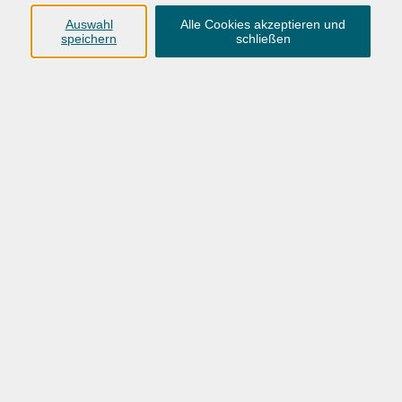
Auswahl
Alle Cookies akzeptieren und
speichern
schließen
127,00 €
Gebühr
Dieses Angebot gilt bei einer Teilnehmerzahl von
mind. 10 Personen. Bei 7 bis 9 Teilnehmenden wird
die Durchführung des Kurses als Kleingruppe
angeboten (15 Termine für 146 €). Siehe FAQ.
In den Warenkorb
Kursnummer:
26BO55846
Start
Ende
Di. 08.09.2026
Di. 19.01.2027
10:45 Uhr
12:15 Uhr
16 Termine
/ 32
Ustd.