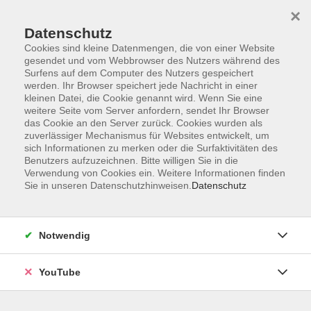
×
Datenschutz
Cookies sind kleine Datenmengen, die von einer Website
gesendet und vom Webbrowser des Nutzers während des
Surfens auf dem Computer des Nutzers gespeichert
werden. Ihr Browser speichert jede Nachricht in einer
Skip to main content
Der Kurs konnte nicht gefunden werden.
kleinen Datei, die Cookie genannt wird. Wenn Sie eine
weitere Seite vom Server anfordern, sendet Ihr Browser
das Cookie an den Server zurück. Cookies wurden als
zuverlässiger Mechanismus für Websites entwickelt, um
AGB
sich Informationen zu merken oder die Surfaktivitäten des
Benutzers aufzuzeichnen. Bitte willigen Sie in die
Barrierefreiheit
Verwendung von Cookies ein. Weitere Informationen finden
Datenschutz
Sie in unseren Datenschutzhinweisen.
Datenschutz
Impressum
Widerruf
Notwendig
YouTube
Volkshochschule Oldenburg