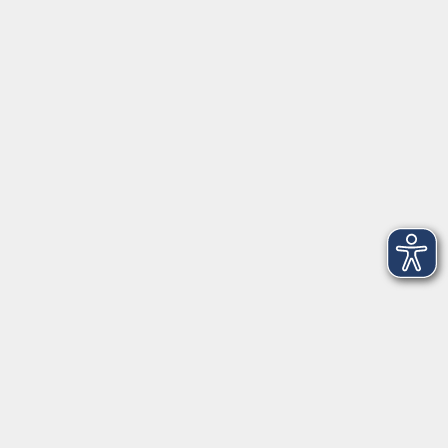
Anschrift
Patenbergsweg 7
26203 Wardenburg
04407 71475-0
info-hawa@vhs-ol.de
Öffnungszeiten
Montag und Donnerstag:
9:00 bis 12:30 Uhr und 15:00 bis 17:00 Uhr
Dienstag, Mittwoch und Freitag:
9:00 bis 12:30 Uhr