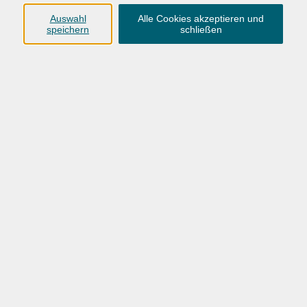
Anschrift
Auswahl
Alle Cookies akzeptieren und
speichern
schließen
Karlstraße 25
26123 Oldenburg
0441 92391-50
0441 92391-13
info@vhs-ol.de
Öffnungszeiten
Montag, Dienstag und Donnerstag:
9:00 bis 17:00 Uhr
Mittwoch und Freitag:
9:00 bis 12:30 Uhr
Volkshochschule Hatten + Wardenburg