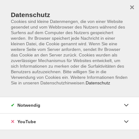
×
Datenschutz
Cookies sind kleine Datenmengen, die von einer Website
gesendet und vom Webbrowser des Nutzers während des
Surfens auf dem Computer des Nutzers gespeichert
werden. Ihr Browser speichert jede Nachricht in einer
Skip to main content
Sie sind hier:
Sprachen
kleinen Datei, die Cookie genannt wird. Wenn Sie eine
weitere Seite vom Server anfordern, sendet Ihr Browser
das Cookie an den Server zurück. Cookies wurden als
Spanisch: La tertulia de español (B2/C1)
zuverlässiger Mechanismus für Websites entwickelt, um
sich Informationen zu merken oder die Surfaktivitäten des
Spanisch-Stammtisch
Benutzers aufzuzeichnen. Bitte willigen Sie in die
Verwendung von Cookies ein. Weitere Informationen finden
Nuestra tertulia está pensada para alumnos, profesores y
Sie in unseren Datenschutzhinweisen.
Datenschutz
amigos de la universidad popular. Tiene como objetivo
reunirse con personas hispanas o alemanas con
conocimiento del español para conocerse, charlar,
Notwendig
intercambiar experiencias en un ambiente distendido y
cordial.
YouTube