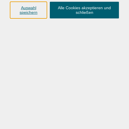
Auswahl
Alle Cookies akzeptieren und
speichern
schließen
kostenlos
Gebühr
In den Warenkorb
Kursnummer:
26BO57449
Start
Ende
Do. 27.08.2026
Do. 28.01.2027
19:00 Uhr
20:30 Uhr
5-mal Do 19:00 - 20:30 Uhr 27. Aug. / 24. Sept. / 29.
Okt. / 26. Nov. 2026 und 28. Jan. 2027
5 Termine
/ 10
Ustd.
Dozent*in: