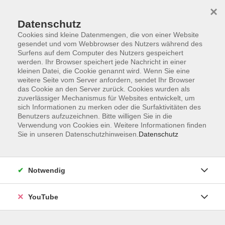
×
Datenschutz
Cookies sind kleine Datenmengen, die von einer Website
gesendet und vom Webbrowser des Nutzers während des
Surfens auf dem Computer des Nutzers gespeichert
werden. Ihr Browser speichert jede Nachricht in einer
Skip to main content
Sie sind hier:
Sprachen
Spanisch
Spanisch A1
kleinen Datei, die Cookie genannt wird. Wenn Sie eine
weitere Seite vom Server anfordern, sendet Ihr Browser
das Cookie an den Server zurück. Cookies wurden als
Spanisch: Grundkurs (A1.1)
zuverlässiger Mechanismus für Websites entwickelt, um
sich Informationen zu merken oder die Surfaktivitäten des
Für Anfänger*innen ohne Vorkenntnisse
Benutzers aufzuzeichnen. Bitte willigen Sie in die
Verwendung von Cookies ein. Weitere Informationen finden
Dieser Kurs bietet Ihnen einen Einstieg in die Sprache und
Sie in unseren Datenschutzhinweisen.
Datenschutz
Kultur Spaniens und Lateinamerikas. Lehrbucharbeit ab
Lektion 1.
Notwendig
Bitte mitbringen
Lehrbuch: Con gusto nuevo A1 (978-3-12-514676-1).
YouTube