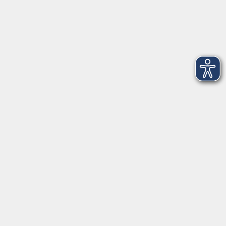
AGB
Barrierefreiheit
Datenschutz
Impressum
Widerruf
Volkshochschule Oldenburg
Anschrift
Karlstraße 25