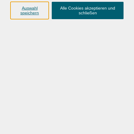
Anschrift
Auswahl
Alle Cookies akzeptieren und
speichern
schließen
Karlstraße 25
26123 Oldenburg
0441 92391-50
0441 92391-13
info@vhs-ol.de
Öffnungszeiten
Montag, Dienstag und Donnerstag:
9:00 bis 17:00 Uhr
Mittwoch und Freitag:
9:00 bis 12:30 Uhr
Volkshochschule Hatten + Wardenburg