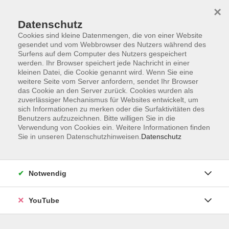
×
Datenschutz
Cookies sind kleine Datenmengen, die von einer Website
gesendet und vom Webbrowser des Nutzers während des
Surfens auf dem Computer des Nutzers gespeichert
werden. Ihr Browser speichert jede Nachricht in einer
Skip to main content
Der Kurs konnte nicht gefunden werden.
kleinen Datei, die Cookie genannt wird. Wenn Sie eine
weitere Seite vom Server anfordern, sendet Ihr Browser
das Cookie an den Server zurück. Cookies wurden als
zuverlässiger Mechanismus für Websites entwickelt, um
sich Informationen zu merken oder die Surfaktivitäten des
AGB
Benutzers aufzuzeichnen. Bitte willigen Sie in die
Barrierefreiheit
Verwendung von Cookies ein. Weitere Informationen finden
Sie in unseren Datenschutzhinweisen.
Datenschutz
Datenschutz
Impressum
Widerruf
Notwendig
YouTube
Volkshochschule Oldenburg