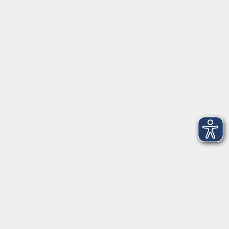
Anschrift
Patenbergsweg 7
26203 Wardenburg
04407 71475-0
info-hawa@vhs-ol.de
Öffnungszeiten
Montag und Donnerstag:
9:00 bis 12:30 Uhr und 15:00 bis 17:00 Uhr
Dienstag, Mittwoch und Freitag:
9:00 bis 12:30 Uhr