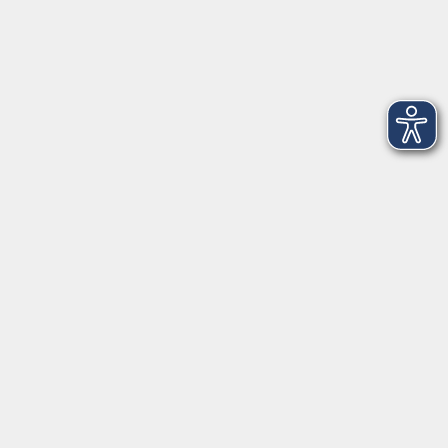
Montag, Dienstag und Donnerstag:
9:00 bis 17:00 Uhr
Mittwoch und Freitag:
9:00 bis 12:30 Uhr
Volkshochschule Hatten + Wardenburg
Anschrift
Patenbergsweg 7
26203 Wardenburg
04407 71475-0
info-hawa@vhs-ol.de
Öffnungszeiten