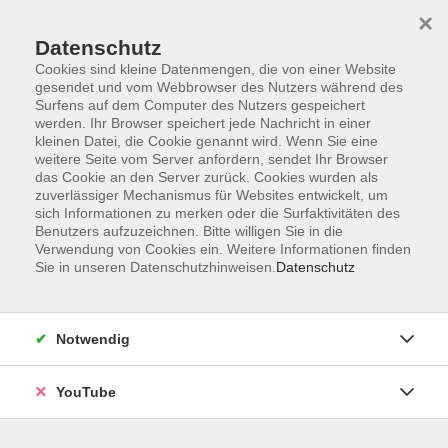
×
Datenschutz
Cookies sind kleine Datenmengen, die von einer Website
gesendet und vom Webbrowser des Nutzers während des
Surfens auf dem Computer des Nutzers gespeichert
werden. Ihr Browser speichert jede Nachricht in einer
Skip to main content
kleinen Datei, die Cookie genannt wird. Wenn Sie eine
Bildung auf Bestellung –
weitere Seite vom Server anfordern, sendet Ihr Browser
das Cookie an den Server zurück. Cookies wurden als
Gesundheit im Unternehmen
zuverlässiger Mechanismus für Websites entwickelt, um
sich Informationen zu merken oder die Surfaktivitäten des
Benutzers aufzuzeichnen. Bitte willigen Sie in die
Verwendung von Cookies ein. Weitere Informationen finden
You are here:
Sie in unseren Datenschutzhinweisen.
Datenschutz
Service
Bildung auf Bestellung
Bildung auf Bestellung – Gesundheit im
Unternehmen
Notwendig
Gesundheit im Unternehmen
YouTube
Körper und Geist im Gleichgewicht