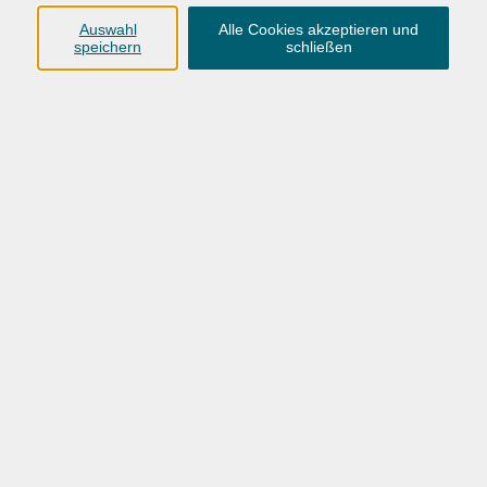
Dozent
Auswahl
Alle Cookies akzeptieren und
speichern
schließen
nur buchbare
nur beginnende
nur online
Datum aufsteigend
mehr laden
Filzen
Schönes für die Weihnachtszeit
So. 15.11.2026 11:00
Oldenburg
Handstricken mit XXL-Garn