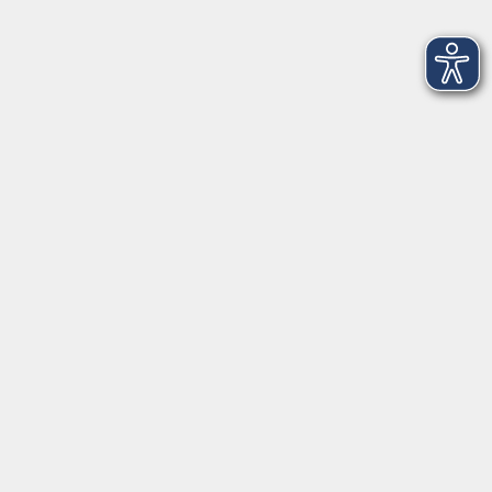
Rauhnächte - Achtsam durch den Winter
Vorbereitung auf eine besondere Zeit
Do. 26.11.2026 18:30
Kirchhatten
Vortrag und Diskussion: (Un)sicherheit in der
Gesellschaft
Perspektiven auf Diskriminierung und
Zugehörigkeit
Do. 26.11.2026 18:30
Oldenburg