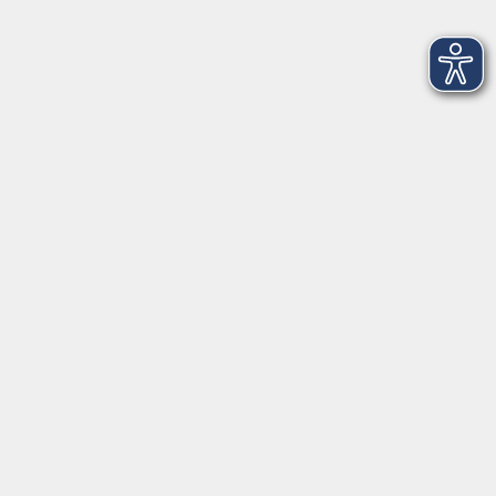
Mo. 09.11.2026 08:30
Oldenburg
Prüfung telc Deutsch A1
Mo. 09.11.2026 09:00
Oldenburg
Methodenzirkel: Psychotherapie & Beratung
Praxisnahes Training zur Verfeinerung
therapeutischer Gesprächsmethoden
Mo. 09.11.2026 09:00
Oldenburg