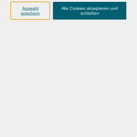
Dozent
Auswahl
Alle Cookies akzeptieren und
speichern
schließen
nur buchbare
nur beginnende
nur online
Datum aufsteigend
mehr laden
Inner Flow
Yoga & Meditation
So. 01.11.2026 10:30
Wardenburg
Brot backen: Rustikales Bauernbrot mit