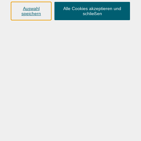
Dozent
Auswahl
Alle Cookies akzeptieren und
speichern
schließen
nur buchbare
nur beginnende
nur online
Datum aufsteigend
mehr laden
Deutsch Sommerkurs A2.2
Superintensivkurs in sieben Wochen
Mo. 22.06.2026 08:45
Oldenburg
Deutsch Sommerkurs B1