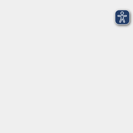
Oldenburg
Vortrag: Wie Künstliche Intelligenz den Beruf
von morgen verändert
Ein praxisnaher Überblick über die Welt der KI
Do. 20.08.2026 18:00
Oldenburg
HIIT - High-Intensity Interval Training
Maximiere deine Fitness
Do. 20.08.2026 19:00
Hundsmühlen