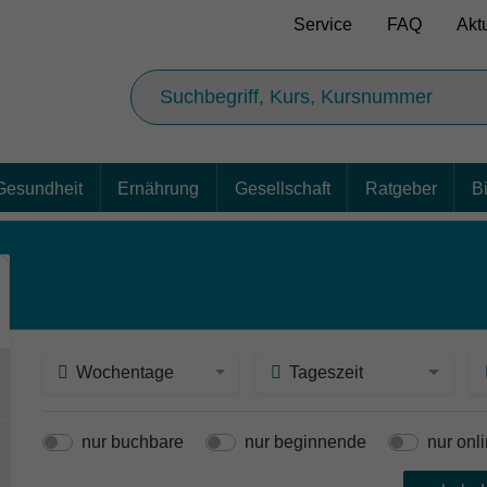
Service
FAQ
Akt
Gesundheit
Ernährung
Gesellschaft
Ratgeber
B
Wochentage
Tageszeit
nur buchbare
nur beginnende
nur onl