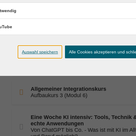
Weihnachtsbäckerei - natürlich gut!
Für Naschkatzen zur Adventszeit
twendig
uTube
Allgemeiner Integrationskurs
Basiskurs 3 (Modul 3)
Auswahl speichern
Alle Cookies akzeptieren und schl
Allgemeiner Integrationskurs
Aufbaukurs 1 (Modul 4)
Allgemeiner Integrationskurs
Aufbaukurs 3 (Modul 6)
Eine Woche KI intensiv: Tools, Technik 
echte Anwendungen
Von ChatGPT bis Co. - Was ist mit KI im All