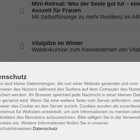
Mini-Retreat: Was der Seele gut tut – ein
Auszeit für Frauen
Mit Selbstfürsorge zu mehr Resilienz im All
Vitalpilze im Winter
Waldexkursion zum Kennenlernen von Vital
Workshop: Textildesign - Auf Farsi und
enschutz
Deutsch
s sind kleine Datenmengen, die von einer Website gesendet und vom
Muster und Stoffe entwerfen
owser des Nutzers während des Surfens auf dem Computer des Nutze
chert werden. Ihr Browser speichert jede Nachricht in einer kleinen Dat
 genannt wird. Wenn Sie eine weitere Seite vom Server anfordern, se
owser das Cookie an den Server zurück. Cookies wurden als zuverlässi
Singen mit Seele – Deine Stimme. Dein 
ismus für Websites entwickelt, um sich Informationen zu merken oder
tivitäten des Benutzers aufzuzeichnen. Bitte willigen Sie in die Verwen
Ausdruck & Performance für Fortgeschritte
okies ein. Weitere Informationen finden Sie in unseren
schutzhinweisen.
Datenschutz