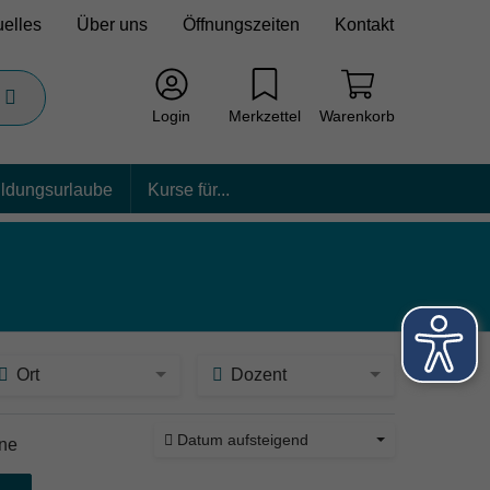
uelles
Über uns
Öffnungszeiten
Kontakt
Login
Merkzettel
Warenkorb
ildungsurlaube
Kurse für...
Ort
Dozent
Datum aufsteigend
ine