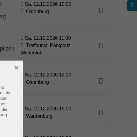
e
Sa. 12.12.2026 10:00
Oldenburg
tag
Sa. 12.12.2026 11:00
Treffpunkt: Parkplatz
pilzen
Wildenloh
×
Sa. 12.12.2026 12:00
Oldenburg
rs
ei, die
ndet
ger
Song.
Sa. 12.12.2026 15:00
 die
dung
ne
Wardenburg