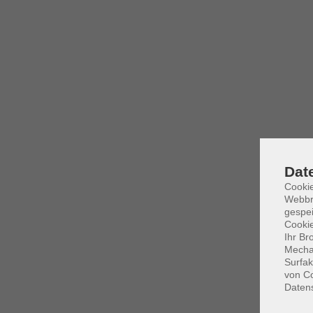
Dat
Cookie
Webbr
gespei
Cookie
Ihr Br
Mechan
Surfak
von Co
Daten