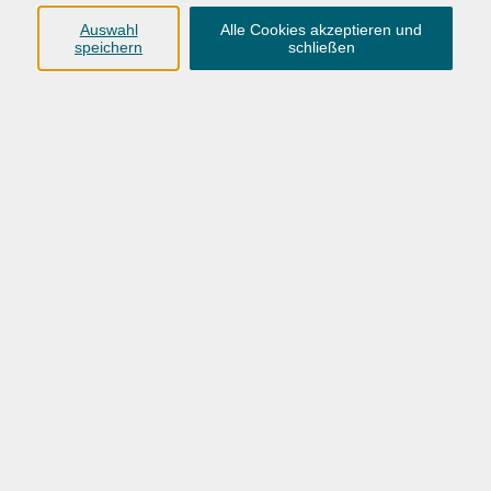
Dozent
Auswahl
Alle Cookies akzeptieren und
speichern
schließen
nur buchbare
nur beginnende
nur online
Datum aufsteigend
mehr laden
Keine passenden Kurse gefunden.
mehr laden
>
1253 Kurse