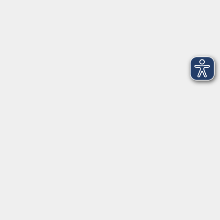
Mittwoch und Freitag:
9:00 bis 12:30 Uhr
Volkshochschule Hatten + Wardenburg
Anschrift
Patenbergsweg 7
26203 Wardenburg
04407 71475-0
info-hawa@vhs-ol.de
Öffnungszeiten
Montag und Donnerstag:
9:00 bis 12:30 Uhr und 15:00 bis 17:00 Uhr