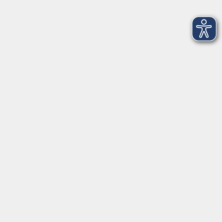
Di. 08.09.2026 19:45
VHS; Karlstr. 25; Raum ca. 1 Woche vor
Kursbeginn unter vhs-ol.de
Türkisch: Grundkurs (A1.3)
Für Teilnehmende mit Vorkenntnissen
Di. 08.09.2026 19:45
VHS; Karlstr. 25; Raum ca. 1 Woche vor
Kursbeginn unter vhs-ol.de
Spanisch: Grundkurs (A1.3)
Für Teilnehmende mit Vorkenntnissen
Di. 08.09.2026 19:45
VHS; Karlstr. 25; Raum ca. 1 Woche vor