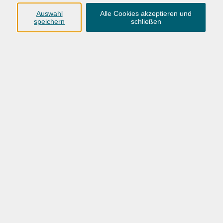
Ergebnisse filtern
Auswahl
Alle Cookies akzeptieren und
speichern
schließen
Wochentage
Tageszeit
Ort
Dozent
nur buchbare
nur beginnende
nur online
Datum aufsteigend
mehr laden