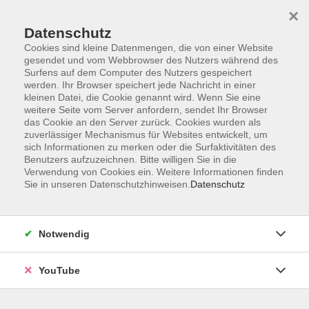
×
Datenschutz
Cookies sind kleine Datenmengen, die von einer Website
gesendet und vom Webbrowser des Nutzers während des
Surfens auf dem Computer des Nutzers gespeichert
werden. Ihr Browser speichert jede Nachricht in einer
Skip to main content
kleinen Datei, die Cookie genannt wird. Wenn Sie eine
404 Fehler
weitere Seite vom Server anfordern, sendet Ihr Browser
das Cookie an den Server zurück. Cookies wurden als
Ups...Seite nicht gefunden.
zuverlässiger Mechanismus für Websites entwickelt, um
sich Informationen zu merken oder die Surfaktivitäten des
Benutzers aufzuzeichnen. Bitte willigen Sie in die
Verwendung von Cookies ein. Weitere Informationen finden
You are here:
404
Sie in unseren Datenschutzhinweisen.
Datenschutz
Eine Auswahl unserer Highlight-Kurse.
Notwendig
Mit einem Klick gelangen Sie zur
Startseite.
YouTube