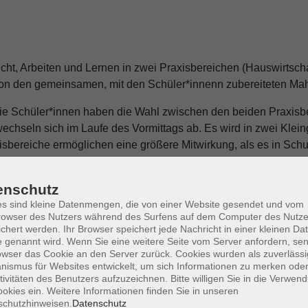
ht, Arbeiten und Lernen in zwei Praxisbereichen (Hauswirtsc
on den gemeinsamen, mit den Schüler*innenn zubereiteten Mahlze
Die Schüler*innen haben die Wahl zwischen den beiden Praxis
chseln sich im Laufe des Vormittags ab. Es wird in zwei Klein
xisbereiche ermöglichen eine größere Mitwirkung, als es in Sc
enschutz
s sind kleine Datenmengen, die von einer Website gesendet und vom
owser des Nutzers während des Surfens auf dem Computer des Nutze
chert werden. Ihr Browser speichert jede Nachricht in einer kleinen Dat
 genannt wird. Wenn Sie eine weitere Seite vom Server anfordern, se
 für Jugend und Familie der Stadt Oldenburg.
owser das Cookie an den Server zurück. Cookies wurden als zuverlässi
ismus für Websites entwickelt, um sich Informationen zu merken oder
tivitäten des Benutzers aufzuzeichnen. Bitte willigen Sie in die Verwen
okies ein. Weitere Informationen finden Sie in unseren
schutzhinweisen.
Datenschutz