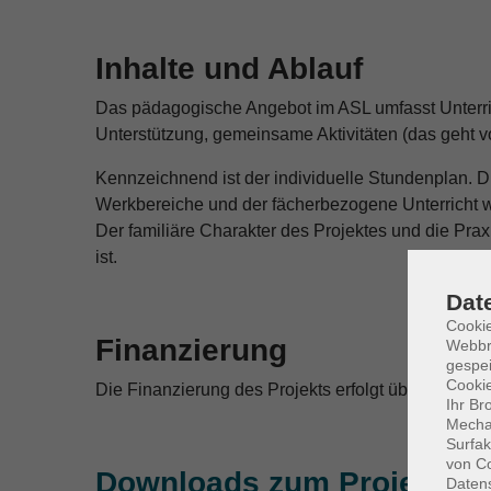
Inhalte und Ablauf
Das pädagogische Angebot im ASL umfasst Unterric
Unterstützung, gemeinsame Aktivitäten (das geht v
Kennzeichnend ist der individuelle Stundenplan. 
Werkbereiche und der fächerbezogene Unterricht we
Der familiäre Charakter des Projektes und die Pra
ist.
Dat
Cookie
Finanzierung
Webbr
gespei
Cookie
Die Finanzierung des Projekts erfolgt über das Amt
Ihr Br
Mechan
Surfak
von Co
Downloads zum Projekt
Daten