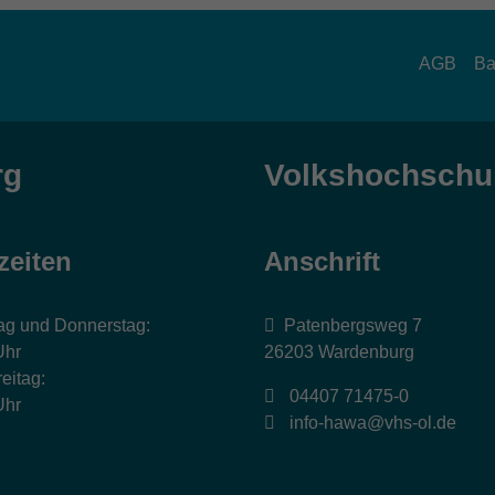
AGB
Ba
rg
Volkshochschul
zeiten
Anschrift
ag und Donnerstag:
Patenbergsweg 7
Uhr
26203 Wardenburg
eitag:
04407 71475-0
Uhr
info-hawa@vhs-ol.de