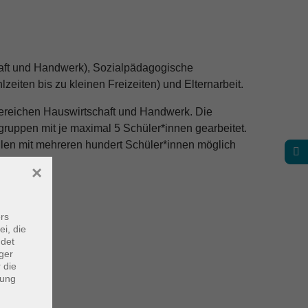
haft und Handwerk), Sozialpädagogische
iten bis zu kleinen Freizeiten) und Elternarbeit.
bereichen Hauswirtschaft und Handwerk. Die
gruppen mit je maximal 5 Schüler*innen gearbeitet.
hulen mit mehreren hundert Schüler*innen möglich
×
rs
ei, die
ndet
ger
 die
dung