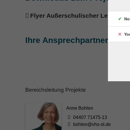
Flyer Außerschulischer Lernort
17
No
Yo
Ihre Ansprechpartnerinnen
Bereichsleitung Projekte
Anne Bohlen
04407 71475-13
bohlen@vhs-ol.de