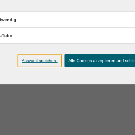
8 KB
twendig
uTube
Auswahl speichern
Alle Cookies akzeptieren und schl