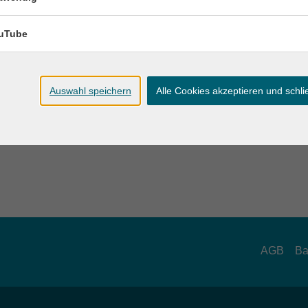
Documento de identidad válido
Certificado de registro
uTube
Justificante de ingresos (nómina) o notificación de prestacio
„Wohngeldbescheid“ u otro documento similar expedido por e
Auswahl speichern
Alle Cookies akzeptieren und schl
icipación no es posible sin autorización o compromiso.
ar cita
AGB
Ba