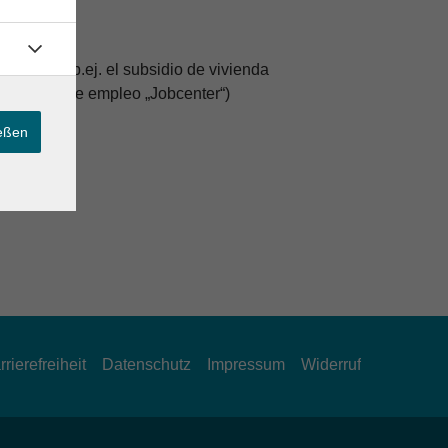
nes (como p.ej. el subsidio de vivienda
l oficina de empleo „Jobcenter“)
ießen
rrierefreiheit
Datenschutz
Impressum
Widerruf