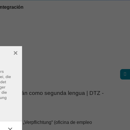
integración
×
rs
ei, die
ndet
ger
 die
ón en alemán como segunda lengua | DTZ -
dung
obligación „Verpflichtung“ (oficina de empleo