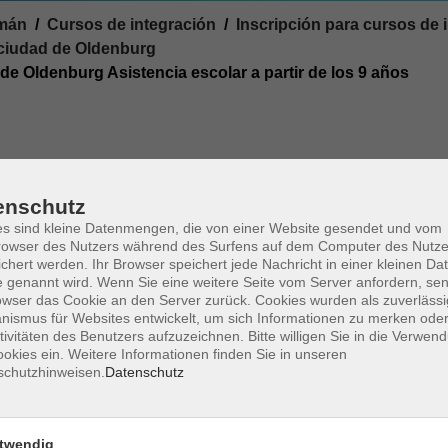
emán
Cursos de integración
Inscripción para cursos de 
a ciudad de Oldenburg
de Oldenburg Asistencia escolar a partir de los 9 años
 con
enschutz
s sind kleine Datenmengen, die von einer Website gesendet und vom
owser des Nutzers während des Surfens auf dem Computer des Nutze
chert werden. Ihr Browser speichert jede Nachricht in einer kleinen Dat
 genannt wird. Wenn Sie eine weitere Seite vom Server anfordern, se
ka Wieruchowska-Braun
owser das Cookie an den Server zurück. Cookies wurden als zuverlässi
ismus für Websites entwickelt, um sich Informationen zu merken oder
 generales de integración | Cursos de alfabetizaci
tivitäten des Benutzers aufzuzeichnen. Bitte willigen Sie in die Verwen
nes
okies ein. Weitere Informationen finden Sie in unseren
schutzhinweisen.
Datenschutz
r favor, traiga consigo los siguientes documentos:
Certificado de autorización „Berechtigungsschein“ (BAMF) u 
twendig
„Jobcenter“/oficina de extranjería „Ausländerbehörde“)