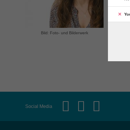
Yo
Bild: Foto- und Bilderwerk
La part
Reserv
Social Media