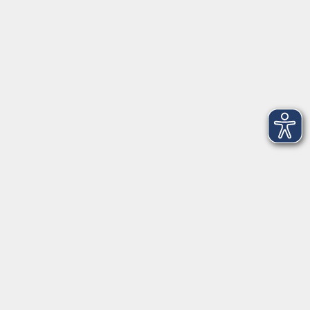
Montag, Dienstag und Donnerstag:
9:00 bis 17:00 Uhr
Mittwoch und Freitag:
9:00 bis 12:30 Uhr
Volkshochschule Hatten + Wardenburg
Anschrift
Patenbergsweg 7
26203 Wardenburg
04407 71475-0
info-hawa@vhs-ol.de
Öffnungszeiten