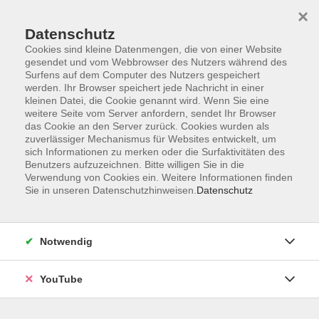
×
Datenschutz
Cookies sind kleine Datenmengen, die von einer Website
gesendet und vom Webbrowser des Nutzers während des
Surfens auf dem Computer des Nutzers gespeichert
werden. Ihr Browser speichert jede Nachricht in einer
Skip to main content
kleinen Datei, die Cookie genannt wird. Wenn Sie eine
Contacto Cursos de alemán en
weitere Seite vom Server anfordern, sendet Ihr Browser
Sandkrug, Wardenburg o
das Cookie an den Server zurück. Cookies wurden als
zuverlässiger Mechanismus für Websites entwickelt, um
Kirchhatten
sich Informationen zu merken oder die Surfaktivitäten des
Benutzers aufzuzeichnen. Bitte willigen Sie in die
Verwendung von Cookies ein. Weitere Informationen finden
You are here:
Sie in unseren Datenschutzhinweisen.
Datenschutz
Deutsch
Selección de cursos
Curso de alemán
Cursos de integración
Inscripción para cursos de integración
Notwendig
Contacto Cursos de alemán en Sandkrug,
Wardenburg o Kirchhatten
YouTube
Por favor, póngase en contacto con