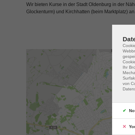
Wir bieten Kurse in der Stadt Oldenburg in der 
Glockenturm) und Kirchhatten (beim Marktplatz) a
Dat
Cookie
Webbr
gespei
Cookie
Ihr Br
Mechan
Surfak
von Co
Daten
No
Yo