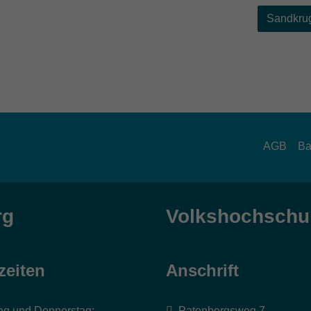
Sandkrug
AGB
Ba
rg
Volkshochschul
zeiten
Anschrift
ag und Donnerstag:
Patenbergsweg 7