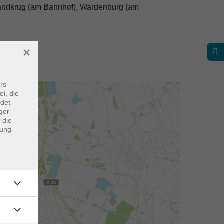
Sandkrug (am Bahnhof), Wardenburg (am
×
rs
ei, die
ndet
ger
 die
dung