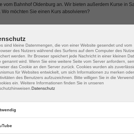
Nähe vom Bahnhof Oldenburg an. Wir bieten außerdem Kurse in 
n. Wo möchten Sie einen Kurs absolvieren?
enschutz
s sind kleine Datenmengen, die von einer Website gesendet und vom
owser des Nutzers während des Surfens auf dem Computer des Nutze
chert werden. Ihr Browser speichert jede Nachricht in einer kleinen Dat
 genannt wird. Wenn Sie eine weitere Seite vom Server anfordern, se
owser das Cookie an den Server zurück. Cookies wurden als zuverlässi
ismus für Websites entwickelt, um sich Informationen zu merken oder
tivitäten des Benutzers aufzuzeichnen. Bitte willigen Sie in die Verwen
okies ein. Weitere Informationen finden Sie in unseren
schutzhinweisen.
Datenschutz
twendig
uTube