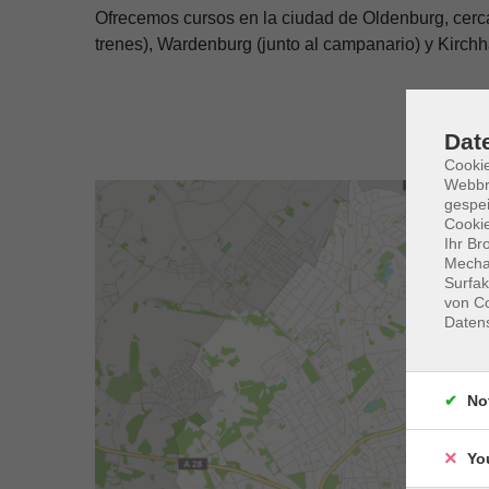
Ofrecemos cursos en la ciudad de Oldenburg, cerca
trenes), Wardenburg (junto al campanario) y Kirchh
Dat
Cookie
Webbr
gespei
Cookie
Ihr Br
Mechan
Surfak
von Co
Daten
No
Yo