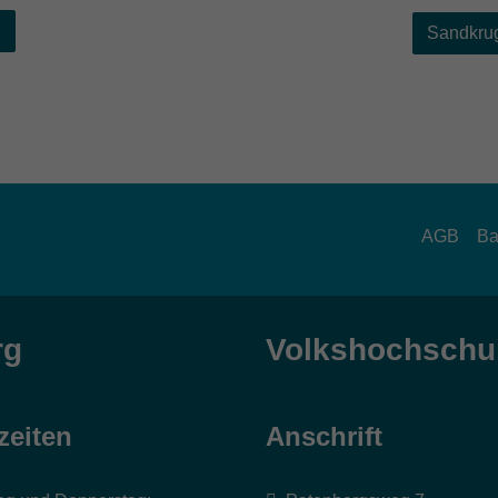
g
Sandkrug
AGB
Ba
rg
Volkshochschul
zeiten
Anschrift