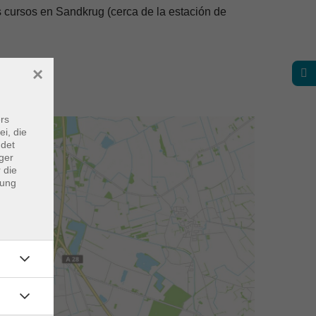
s cursos en Sandkrug (cerca de la estación de
×
rs
ei, die
ndet
ger
 die
dung