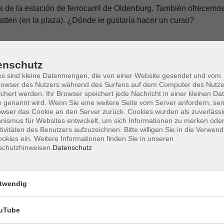
 de la estación de ferrocarril de Oldenburg. También ofrecemo
atten (en la plaza). ¿Dónde le gustaría hacer un curso?
enschutz
s sind kleine Datenmengen, die von einer Website gesendet und vom
owser des Nutzers während des Surfens auf dem Computer des Nutze
chert werden. Ihr Browser speichert jede Nachricht in einer kleinen Dat
 genannt wird. Wenn Sie eine weitere Seite vom Server anfordern, se
owser das Cookie an den Server zurück. Cookies wurden als zuverlässi
ismus für Websites entwickelt, um sich Informationen zu merken oder
tivitäten des Benutzers aufzuzeichnen. Bitte willigen Sie in die Verwen
okies ein. Weitere Informationen finden Sie in unseren
schutzhinweisen.
Datenschutz
twendig
uTube