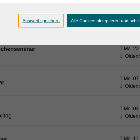
nseminar
Mo. 02.
Auswahl speichern
Alle Cookies akzeptieren und schl
Olden
Wochenseminar
Mo. 23.
Olden
Mo. 07.
ar
Olden
Mo. 04.
lltag
Olden
nar
Mo. 11.