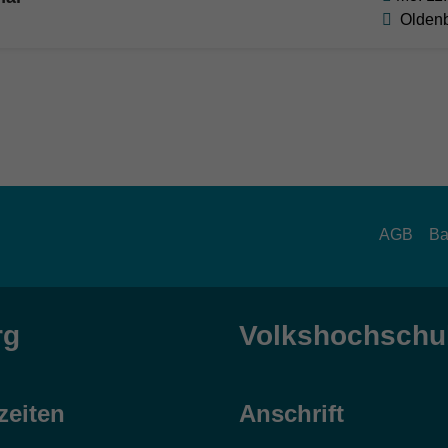
Olden
AGB
Ba
rg
Volkshochschul
zeiten
Anschrift