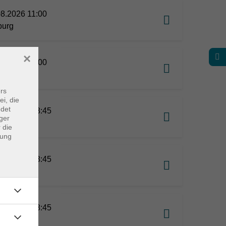
08.2026 11:00
burg
×
09.2026 17:00
burg
rs
ei, die
ndet
09.2026 08:45
ger
burg
 die
dung
09.2026 08:45
burg
10.2026 08:45
burg