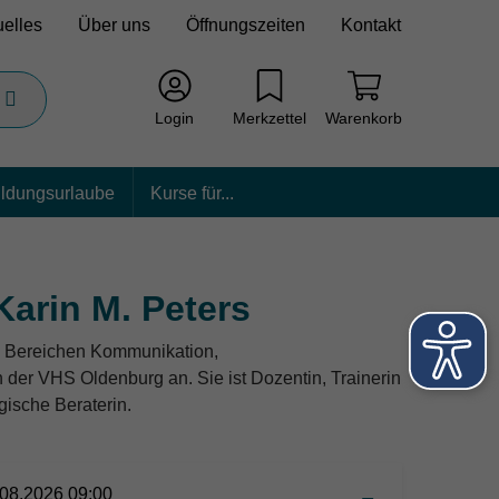
uelles
Über uns
Öffnungszeiten
Kontakt
Login
Merkzettel
Warenkorb
ildungsurlaube
Kurse für...
Karin M. Peters
en Bereichen Kommunikation,
der VHS Oldenburg an. Sie ist Dozentin, Trainerin
gische Beraterin.
08.2026 09:00