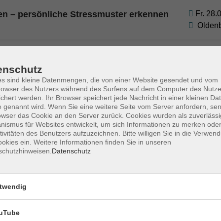
gen – persönliche Stressmuster erkennen
Fr. 28.
Olden
Fr. 11.
ken"
enschutz
Olden
s sind kleine Datenmengen, die von einer Website gesendet und vom
owser des Nutzers während des Surfens auf dem Computer des Nutze
chert werden. Ihr Browser speichert jede Nachricht in einer kleinen Dat
 genannt wird. Wenn Sie eine weitere Seite vom Server anfordern, se
- Wochenseminar
Mo. 14.
owser das Cookie an den Server zurück. Cookies wurden als zuverlässi
rn können
Olden
ismus für Websites entwickelt, um sich Informationen zu merken oder
tivitäten des Benutzers aufzuzeichnen. Bitte willigen Sie in die Verwen
okies ein. Weitere Informationen finden Sie in unseren
schutzhinweisen.
Datenschutz
inar
Mo. 28.
Olden
twendig
nseminar
Mo. 05.
uTube
gegnen
Olden