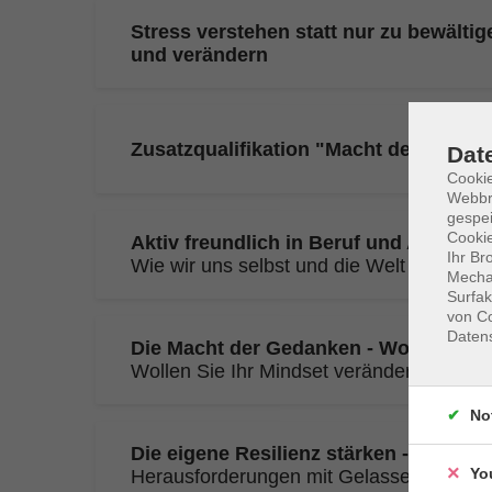
Stress verstehen statt nur zu bewälti
und verändern
Zusatzqualifikation "Macht der Gedan
Dat
Cookie
Webbr
gespei
Cookie
Aktiv freundlich in Beruf und Alltag 
Ihr Br
Wie wir uns selbst und die Welt verände
Mechan
Surfak
von Co
Daten
Die Macht der Gedanken - Wochensem
Wollen Sie Ihr Mindset verändern?
No
Die eigene Resilienz stärken - Woche
Yo
Herausforderungen mit Gelassenheit be