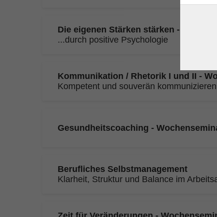
Die eigenen Stärken stärken - Woche
...durch positive Psychologie
Kommunikation / Rhetorik I und II - 
Kompetent und souverän kommunizieren
Gesundheitscoaching - Wochensemin
Berufliches Selbstmanagement
Klarheit, Struktur und Balance im Arbeitsa
Zeit für Veränderungen - Wochensemi