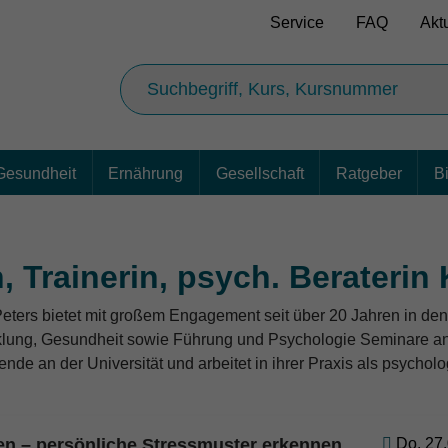
Service
FAQ
Akt
Gesundheit
Ernährung
Gesellschaft
Ratgeber
B
 Trainerin, psych. Beraterin 
eters bietet mit großem Engagement seit über 20 Jahren in d
klung, Gesundheit sowie Führung und Psychologie Seminare an 
nde an der Universität und arbeitet in ihrer Praxis als psycholo
gen – persönliche Stressmuster erkennen
Do. 27.