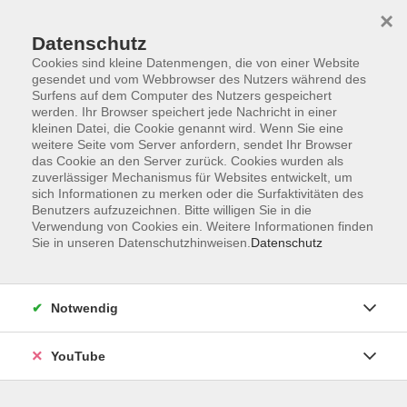
×
Datenschutz
Cookies sind kleine Datenmengen, die von einer Website
gesendet und vom Webbrowser des Nutzers während des
Surfens auf dem Computer des Nutzers gespeichert
werden. Ihr Browser speichert jede Nachricht in einer
Skip to main content
kleinen Datei, die Cookie genannt wird. Wenn Sie eine
Andreas Bösselmann
weitere Seite vom Server anfordern, sendet Ihr Browser
das Cookie an den Server zurück. Cookies wurden als
zuverlässiger Mechanismus für Websites entwickelt, um
sich Informationen zu merken oder die Surfaktivitäten des
Benutzers aufzuzeichnen. Bitte willigen Sie in die
Fotografieren mit Smartphone und Tablet
Verwendung von Cookies ein. Weitere Informationen finden
Digital unterwegs
Sie in unseren Datenschutzhinweisen.
Datenschutz
Di. 06.10.2026 17:30
Wardenburg
Notwendig
YouTube
MS Office 2024 Grundlagen: Excel
Niveau: für Einsteiger*innen