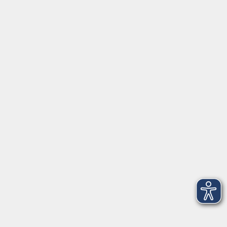
0441 92391-13
info@vhs-ol.de
Öffnungszeiten
Montag, Dienstag und Donnerstag:
9:00 bis 17:00 Uhr
Mittwoch und Freitag:
9:00 bis 12:30 Uhr
Volkshochschule Hatten + Wardenburg
Anschrift
Patenbergsweg 7