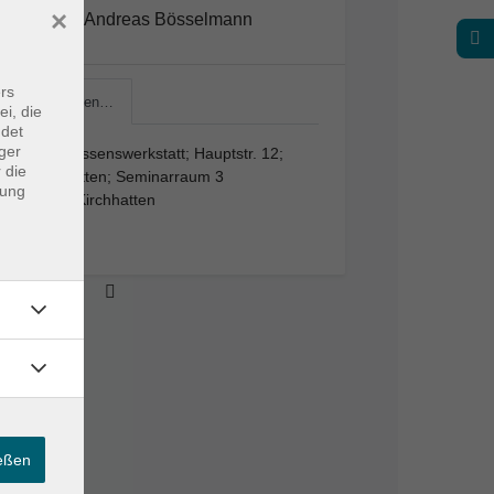
×
Andreas Bösselmann
rs
VHS-Wissen…
ei, die
ndet
ger
VHS-Wissenswerkstatt; Hauptstr. 12;
 die
Kirchhatten; Seminarraum 3
dung
26209 Kirchhatten
Raum 3
ießen