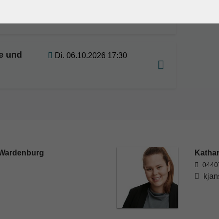
e und
Di. 03.11.2026 17:30
e und
Di. 06.10.2026 17:30
 Wardenburg
Katha
0440
kjan