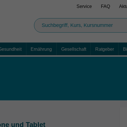
Service
FAQ
Akt
Gesundheit
Ernährung
Gesellschaft
Ratgeber
B
one und Tablet