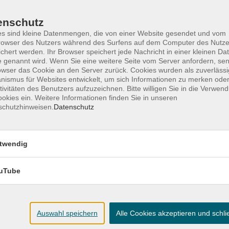
Ort / Raum
enschutz
VHS-
s sind kleine Datenmengen, die von einer Website gesendet und vom
20:30 Uhr
Wissenswerkstatt;
owser des Nutzers während des Surfens auf dem Computer des Nutze
chert werden. Ihr Browser speichert jede Nachricht in einer kleinen Dat
Hauptstr. 12;
 genannt wird. Wenn Sie eine weitere Seite vom Server anfordern, se
Kirchhatten;
owser das Cookie an den Server zurück. Cookies wurden als zuverlässi
Seminarraum 3
ismus für Websites entwickelt, um sich Informationen zu merken oder
tivitäten des Benutzers aufzuzeichnen. Bitte willigen Sie in die Verwen
okies ein. Weitere Informationen finden Sie in unseren
VHS-
schutzhinweisen.
Datenschutz
20:30 Uhr
Wissenswerkstatt;
Hauptstr. 12;
Kirchhatten;
twendig
Seminarraum 3
uTube
Auswahl speichern
Alle Cookies akzeptieren und schl