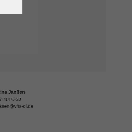
rina Janßen
7 71475-20
ssen@vhs-ol.de