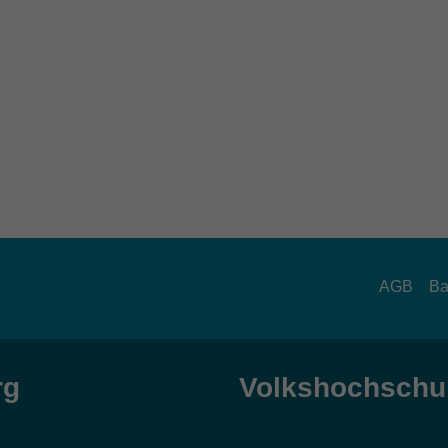
AGB
Ba
rg
Volkshochschul