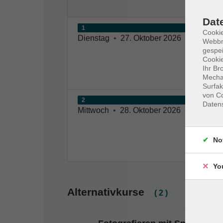
Dat
1
Cookie
Dienstag
•
27. Oktober 2026
•
17:30 – 
Webbr
gespei
Cookie
Ihr Br
Mechan
Surfak
von Co
2
Daten
Mittwoch
•
28. Oktober 2026
•
17:30 – 
No
Yo
Alternativkurse
( 2 )