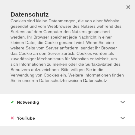
×
Datenschutz
Cookies sind kleine Datenmengen, die von einer Website
gesendet und vom Webbrowser des Nutzers während des
Surfens auf dem Computer des Nutzers gespeichert
werden. Ihr Browser speichert jede Nachricht in einer
Skip to main content
kleinen Datei, die Cookie genannt wird. Wenn Sie eine
Intensivsprachkurse (Deutsch) für
weitere Seite vom Server anfordern, sendet Ihr Browser
das Cookie an den Server zurück. Cookies wurden als
höherqualifizierte Flüchtlinge
zuverlässiger Mechanismus für Websites entwickelt, um
sich Informationen zu merken oder die Surfaktivitäten des
Benutzers aufzuzeichnen. Bitte willigen Sie in die
Verwendung von Cookies ein. Weitere Informationen finden
You are here:
Projekte
Sie in unseren Datenschutzhinweisen.
Datenschutz
Intensivsprachkurse (Deutsch) für höherqualifizierte
Flüchtlinge
Notwendig
YouTube
Ziele und Inhalte
In diesem Projekt wurden Flüchtlinge auf die Aufnahme