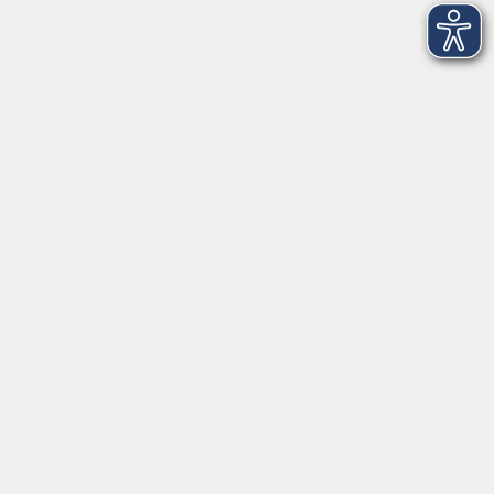
Anschrift
Patenbergsweg 7
26203 Wardenburg
04407 71475-0
info-hawa@vhs-ol.de
Öffnungszeiten
Montag und Donnerstag:
9:00 bis 12:30 Uhr und 15:00 bis 17:00 Uhr
Dienstag, Mittwoch und Freitag:
9:00 bis 12:30 Uhr