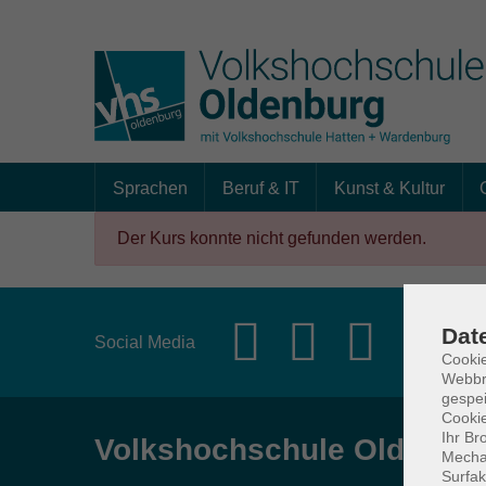
Sprachen
Beruf & IT
Kunst & Kultur
Skip to main content
Der Kurs konnte nicht gefunden werden.
Dat
Social Media
Cookie
Webbr
gespei
Cookie
Ihr Br
Volkshochschule Oldenbu
Mechan
Surfak