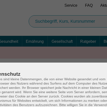
Service
FAQ
Akt
Gesundheit
Ernährung
Gesellschaft
Ratgeber
B
enschutz
AGB
Ba
s sind kleine Datenmengen, die von einer Website gesendet und vom
owser des Nutzers während des Surfens auf dem Computer des Nutze
chert werden. Ihr Browser speichert jede Nachricht in einer kleinen Dat
 genannt wird. Wenn Sie eine weitere Seite vom Server anfordern, se
owser das Cookie an den Server zurück. Cookies wurden als zuverlässi
rg
Volkshochschul
ismus für Websites entwickelt, um sich Informationen zu merken oder
tivitäten des Benutzers aufzuzeichnen. Bitte willigen Sie in die Verwen