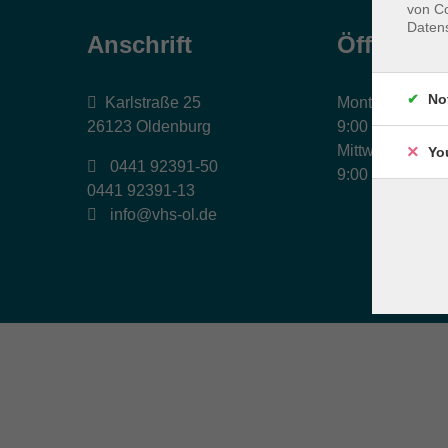
von Co
Daten
Anschrift
Öffnungs
No
Karlstraße 25
Montag, Dienst
26123 Oldenburg
9:00 bis 17:00 
Mittwoch und Fr
Yo
0441 92391-50
9:00 bis 12:30 
0441 92391-13
info@vhs-ol.de