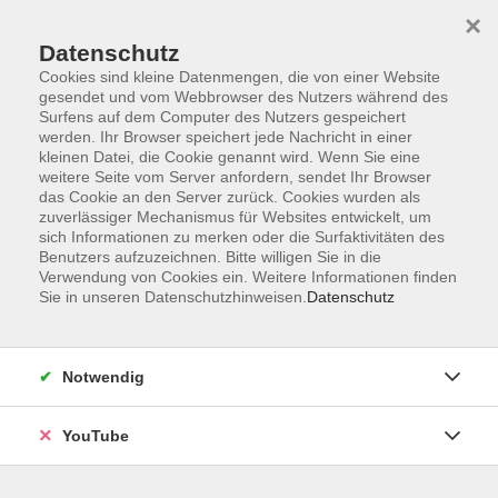
×
Datenschutz
Cookies sind kleine Datenmengen, die von einer Website
gesendet und vom Webbrowser des Nutzers während des
Surfens auf dem Computer des Nutzers gespeichert
werden. Ihr Browser speichert jede Nachricht in einer
Skip to main content
Sie sind hier:
Ratgeber
Recht und Finanzen
kleinen Datei, die Cookie genannt wird. Wenn Sie eine
weitere Seite vom Server anfordern, sendet Ihr Browser
das Cookie an den Server zurück. Cookies wurden als
zuverlässiger Mechanismus für Websites entwickelt, um
Vortrag: Witwen und Witwerrenten in der
sich Informationen zu merken oder die Surfaktivitäten des
gesetzlichen Rentenversicherung
Benutzers aufzuzeichnen. Bitte willigen Sie in die
Gut zu wissen - Bevor das Nachsehen kommt
Verwendung von Cookies ein. Weitere Informationen finden
Sie in unseren Datenschutzhinweisen.
Datenschutz
Sie erhalten in dem Vortrag einen Überblick über die
wesentlichen Regelungen und finanziellen Unterschiede
und Besonderheiten von Witwen- und Witwerrenten,
Notwendig
informiert über die gesetzlich möglichen
Handlungsalternativen und stellt sich im Anschluss 30
YouTube
Minuten Ihren Fragen. Sie erhalten einen Überblick: Kleine
Witwen- und Witwerrente Große Witwen- und Witwerrente