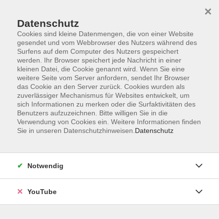
×
Datenschutz
Cookies sind kleine Datenmengen, die von einer Website
gesendet und vom Webbrowser des Nutzers während des
Surfens auf dem Computer des Nutzers gespeichert
werden. Ihr Browser speichert jede Nachricht in einer
Skip to main content
Sie sind hier:
Kunst & Kultur
Kunsthandwerk
kleinen Datei, die Cookie genannt wird. Wenn Sie eine
weitere Seite vom Server anfordern, sendet Ihr Browser
Buch, Schrift und Papier
das Cookie an den Server zurück. Cookies wurden als
zuverlässiger Mechanismus für Websites entwickelt, um
sich Informationen zu merken oder die Surfaktivitäten des
Papierwerkstatt: Artist Trading Cards
Benutzers aufzuzeichnen. Bitte willigen Sie in die
Gelli Printings im Taschenformat
Verwendung von Cookies ein. Weitere Informationen finden
Sie in unseren Datenschutzhinweisen.
Datenschutz
Artist Trading Cards (ATCs) sind kleine Kunstwerke auf
Papier. Sie leben von Kreativität, Experimentierfreude und
dem Austausch mit anderen. Das Konzept Artist Trading
Notwendig
Cards geht auf den Schweizer Künstler M. Vänçi
Stirnemann zurück. Seine Idee war es, Kunst im kleinen
YouTube
Format für alle zugänglich zu machen und den Fokus auf
den Tausch statt auf Verkauf zu legen. Seitdem hat sich die