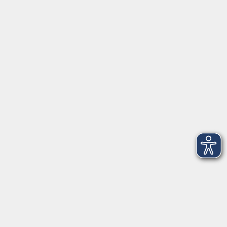
Montag, Dienstag und Donnerstag:
9:00 bis 17:00 Uhr
Mittwoch und Freitag:
9:00 bis 12:30 Uhr
Volkshochschule Hatten + Wardenburg
Anschrift
Patenbergsweg 7
26203 Wardenburg
04407 71475-0
info-hawa@vhs-ol.de