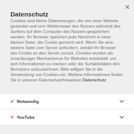
×
Datenschutz
Cookies sind kleine Datenmengen, die von einer Website
gesendet und vom Webbrowser des Nutzers während des
Surfens auf dem Computer des Nutzers gespeichert
werden. Ihr Browser speichert jede Nachricht in einer
Skip to main content
kleinen Datei, die Cookie genannt wird. Wenn Sie eine
weitere Seite vom Server anfordern, sendet Ihr Browser
Kurdisch
das Cookie an den Server zurück. Cookies wurden als
zuverlässiger Mechanismus für Websites entwickelt, um
sich Informationen zu merken oder die Surfaktivitäten des
Benutzers aufzuzeichnen. Bitte willigen Sie in die
Verwendung von Cookies ein. Weitere Informationen finden
Sie in unseren Datenschutzhinweisen.
Datenschutz
0 Kurse
zurück zu Sprachen
Notwendig
Eine Erklärung der Niveaustufen A1 bis C2 finden
Sie auf der Seite zum
→ Gemeinsamen
Europäischen Referenzrahmen (GER) für Sprachen
.
YouTube
VHS Oldenburg