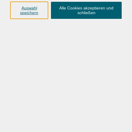
0441 92391-50
Auswahl
Alle Cookies akzeptieren und
speichern
schließen
info@vhs-ol.de
VHS Hatten + Wardenburg
04407 71475-0
info-hawa@vhs-ol.de
VHS-OL_Sprachen-Herbst-Winter-2026
Ergebnisse filtern
Wochentage
Tageszeit