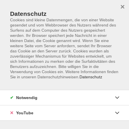
×
Datenschutz
Cookies sind kleine Datenmengen, die von einer Website
gesendet und vom Webbrowser des Nutzers während des
Surfens auf dem Computer des Nutzers gespeichert
werden. Ihr Browser speichert jede Nachricht in einer
Skip to main content
kleinen Datei, die Cookie genannt wird. Wenn Sie eine
weitere Seite vom Server anfordern, sendet Ihr Browser
Französisch B1
das Cookie an den Server zurück. Cookies wurden als
zuverlässiger Mechanismus für Websites entwickelt, um
sich Informationen zu merken oder die Surfaktivitäten des
Benutzers aufzuzeichnen. Bitte willigen Sie in die
Verwendung von Cookies ein. Weitere Informationen finden
Sie in unseren Datenschutzhinweisen.
Datenschutz
8 Kurse
zurück zu Französisch
Notwendig
VHS Oldenburg
0441 92391-50
YouTube
info@vhs-ol.de