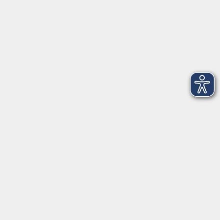
0441 92391-13
info@vhs-ol.de
Öffnungszeiten
Montag, Dienstag und Donnerstag:
9:00 bis 17:00 Uhr
Mittwoch und Freitag:
9:00 bis 12:30 Uhr
Volkshochschule Hatten + Wardenburg
Anschrift
Patenbergsweg 7
26203 Wardenburg