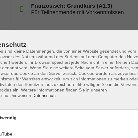
Französisch: Grundkurs (A1.3)
Für Teilnehmende mit Vorkenntnissen
enschutz
s sind kleine Datenmengen, die von einer Website gesendet und vom
Französisch: Aufbaukurs (A2.1)
owser des Nutzers während des Surfens auf dem Computer des Nutze
chert werden. Ihr Browser speichert jede Nachricht in einer kleinen Dat
 genannt wird. Wenn Sie eine weitere Seite vom Server anfordern, se
owser das Cookie an den Server zurück. Cookies wurden als zuverlässi
ismus für Websites entwickelt, um sich Informationen zu merken oder
tivitäten des Benutzers aufzuzeichnen. Bitte willigen Sie in die Verwen
okies ein. Weitere Informationen finden Sie in unseren
Französisch: Aufbaukurs (A2+)
schutzhinweisen.
Datenschutz
Kleingruppe
twendig
uTube