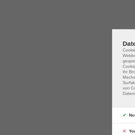
Dat
Cookie
Webbr
gespei
Cookie
Ihr Br
Mechan
Surfak
von Co
Daten
No
Yo