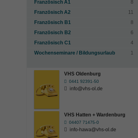
Französisch A1
8
Französisch A2
11
Französisch B1
8
Französisch B2
6
Französisch C1
4
Wochenseminare / Bildungsurlaub
1
VHS Oldenburg
0441 92391-50
info@vhs-ol.de
VHS Hatten + Wardenburg
04407 71475-0
info-hawa@vhs-ol.de