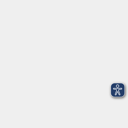
Gedenkstätte Wehnen
Lebensgeschichten und Krankenmorde im
Nationalsozialismus
Sa. 07.11.2026 11:00
Bad Zwischenahn
Auf den Spuren des Nationalsozialismus in
Oldenburg
Vom Alten Landtag bis zum Mahnmal für die im
Holocaust ermordeten Oldenburger Juden
So. 08.11.2026 11:00
Oldenburg
Trump und die MAGA-Bewegung - Online