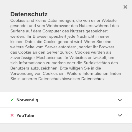
×
Datenschutz
Cookies sind kleine Datenmengen, die von einer Website
gesendet und vom Webbrowser des Nutzers während des
Surfens auf dem Computer des Nutzers gespeichert
werden. Ihr Browser speichert jede Nachricht in einer
Skip to main content
kleinen Datei, die Cookie genannt wird. Wenn Sie eine
weitere Seite vom Server anfordern, sendet Ihr Browser
Gesellschaft
das Cookie an den Server zurück. Cookies wurden als
zuverlässiger Mechanismus für Websites entwickelt, um
sich Informationen zu merken oder die Surfaktivitäten des
Benutzers aufzuzeichnen. Bitte willigen Sie in die
Verwendung von Cookies ein. Weitere Informationen finden
Sie in unseren Datenschutzhinweisen.
Datenschutz
61 Kurse
KURSE NACH THEMEN
Notwendig
vhs.wissen live
24
YouTube
Politik und Dialog
8
Demokratie und Medien
6