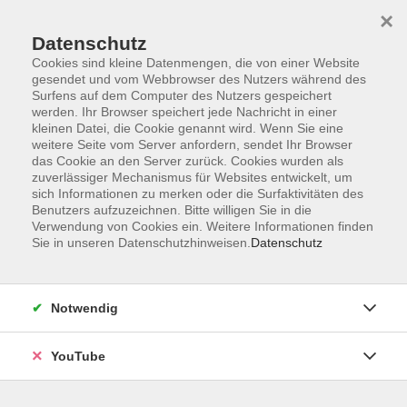
×
Datenschutz
Cookies sind kleine Datenmengen, die von einer Website
gesendet und vom Webbrowser des Nutzers während des
Surfens auf dem Computer des Nutzers gespeichert
werden. Ihr Browser speichert jede Nachricht in einer
Skip to main content
Sie sind hier:
Beruf & IT
Schlüsselkompetenzen
kleinen Datei, die Cookie genannt wird. Wenn Sie eine
weitere Seite vom Server anfordern, sendet Ihr Browser
Resilienz und mentale Fitness
das Cookie an den Server zurück. Cookies wurden als
zuverlässiger Mechanismus für Websites entwickelt, um
sich Informationen zu merken oder die Surfaktivitäten des
People and Culture-Management -
Benutzers aufzuzeichnen. Bitte willigen Sie in die
Wochenseminar
Verwendung von Cookies ein. Weitere Informationen finden
Sie in unseren Datenschutzhinweisen.
Datenschutz
Bildungsurlaub
Unternehmen stehen bezüglich der Zukunftsgestaltung vor
Notwendig
großen Herausforderungen. Auf der einen Seite der
Fachkräftemangel u. a. bedingt durch den
YouTube
demographischen Wandel, auf der anderen Seite haben
wir es mit KI und Digitalisierung zu tun. Das eröffnet neue