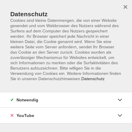
×
Datenschutz
Cookies sind kleine Datenmengen, die von einer Website
gesendet und vom Webbrowser des Nutzers während des
Surfens auf dem Computer des Nutzers gespeichert
werden. Ihr Browser speichert jede Nachricht in einer
Skip to main content
Sie sind hier:
Beruf & IT
IT
Bildbearbeitung und Videoschnitt
kleinen Datei, die Cookie genannt wird. Wenn Sie eine
weitere Seite vom Server anfordern, sendet Ihr Browser
das Cookie an den Server zurück. Cookies wurden als
zuverlässiger Mechanismus für Websites entwickelt, um
Affinity: Fotobearbeitung - Intensivkurs
sich Informationen zu merken oder die Surfaktivitäten des
Benutzers aufzuzeichnen. Bitte willigen Sie in die
Bildungsurlaub
Verwendung von Cookies ein. Weitere Informationen finden
Sie in unseren Datenschutzhinweisen.
Datenschutz
Als kostenfreie aber nicht unbedingt schwächere
Alternative zu anderen Herstellern hat sich Affinity in den
letzten Jahren einen guten Namen gemacht. Wie im Kurs
Notwendig
gezeigt werden wird, auch zu Recht. Von den Grundlagen
der Bildbearbeitung über Retusche- und
YouTube
Farbkorrekturbefehle bis zum Erstellen von Montagen mit
Ebenen und Masken bietet das Programm leistungsstarke