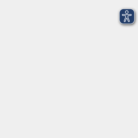
AGB
Barrierefreiheit
Datenschutz
Impressum
Widerruf
Volkshochschule Oldenburg
Anschrift
Karlstraße 25
26123 Oldenburg
0441 92391-50
0441 92391-13