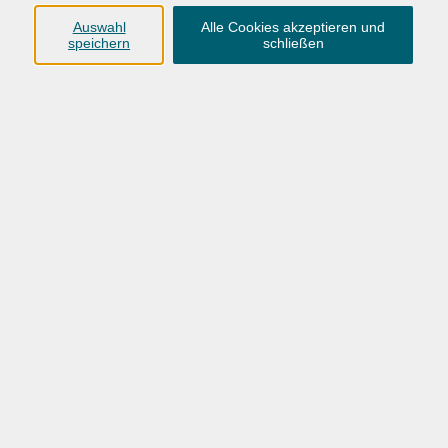
und dennoch einfach zu erlernende Fotobearbeitungs-
Auswahl
Alle Cookies akzeptieren und
Werkzeuge.
speichern
schließen
Voraussetzungen
Sicherer Umgang mit Windows oder Mac OS. Gearbeitet
wird unter Windows.
229,00 €
Gebühr
(inkl. Kalt- und Warmgetränke)
In den Warenkorb
Kursnummer:
26BO34460B
Start
Ende