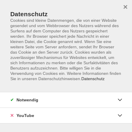
×
Datenschutz
Cookies sind kleine Datenmengen, die von einer Website
gesendet und vom Webbrowser des Nutzers während des
Surfens auf dem Computer des Nutzers gespeichert
werden. Ihr Browser speichert jede Nachricht in einer
Skip to main content
Sie sind hier:
Beruf & IT
Schlüsselkompetenzen
kleinen Datei, die Cookie genannt wird. Wenn Sie eine
weitere Seite vom Server anfordern, sendet Ihr Browser
das Cookie an den Server zurück. Cookies wurden als
zuverlässiger Mechanismus für Websites entwickelt, um
Wenn das innere auf das äußere Team trifft:
sich Informationen zu merken oder die Surfaktivitäten des
Innere Klarheit – äußere Wirkung
Benutzers aufzuzeichnen. Bitte willigen Sie in die
Wie wir uns innerlich führen, beeinflusst, wie wir
Verwendung von Cookies ein. Weitere Informationen finden
im Außen wirken
Sie in unseren Datenschutzhinweisen.
Datenschutz
Bildungsurlaub
Notwendig
Innere Stimmen sind ganz normal – sie begleiten uns
jeden Tag, oft automatisch: „Das habe ich noch nie
YouTube
gemacht – hoffentlich merkt das niemand.“, „Bleib
freundlich, auch wenn es dich nervt.“, „Vielleicht wäre jetzt
eine Pause gut…“. Innere Stimmen sind mal leise im