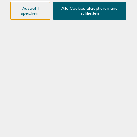
Integrationskurse in Oldenburg benötigen Sie einen
Auswahl
Alle Cookies akzeptieren und
Beratungstermin. Bitte vereinbaren Sie den Termin
speichern
schließen
persönlich oder telefonisch im Kundenzentrum.
Bitte mitbringen
Lehrbuch: Schritte Plus Neu, 1-4 (Hueber-Verlag)
Die persönliche Beratung durch unsere Mitarbeiter
ist für eine Anmeldung erforderlich.
Gebühr
förderbar
Kursnummer:
26AO58006