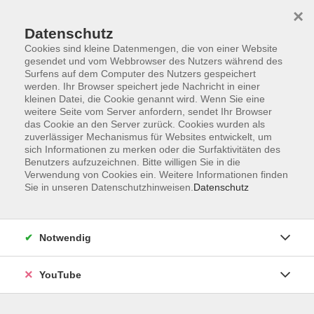
×
Datenschutz
Cookies sind kleine Datenmengen, die von einer Website
gesendet und vom Webbrowser des Nutzers während des
Surfens auf dem Computer des Nutzers gespeichert
werden. Ihr Browser speichert jede Nachricht in einer
Skip to main content
Sie sind hier:
Deutsch
kleinen Datei, die Cookie genannt wird. Wenn Sie eine
weitere Seite vom Server anfordern, sendet Ihr Browser
das Cookie an den Server zurück. Cookies wurden als
zuverlässiger Mechanismus für Websites entwickelt, um
Allgemeiner Integrationskurs
sich Informationen zu merken oder die Surfaktivitäten des
Aufbaukurs 3 (Modul 6)
Benutzers aufzuzeichnen. Bitte willigen Sie in die
Verwendung von Cookies ein. Weitere Informationen finden
Allgemeine und spezielle Integrationskurse sind für
Sie in unseren Datenschutzhinweisen.
Datenschutz
Teilnehmende mit einem dauerhaften Aufenthaltsstatus in
Deutschland. Sie werden meist vom Bundesamt für
Migration und Flüchtlinge (BAMF) gefördert.
Notwendig
Antworten auf häufige Fragen zu Integrationskursen finden
YouTube
Sie in den
FAQ Integrationskurse
Für eine Beratung, Einstufung und Anmeldung für