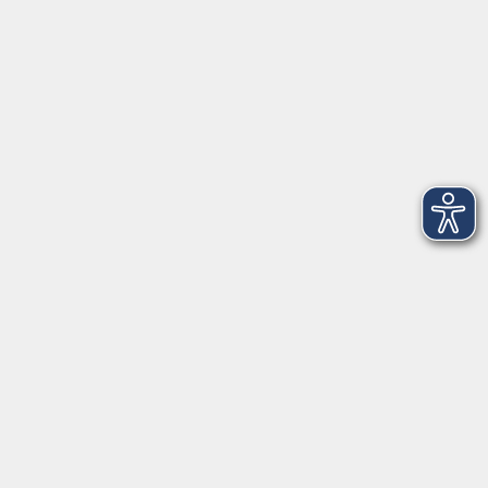
AGB
Barrierefreiheit
Datenschutz
Impressum
Widerruf
Volkshochschule Oldenburg
Anschrift