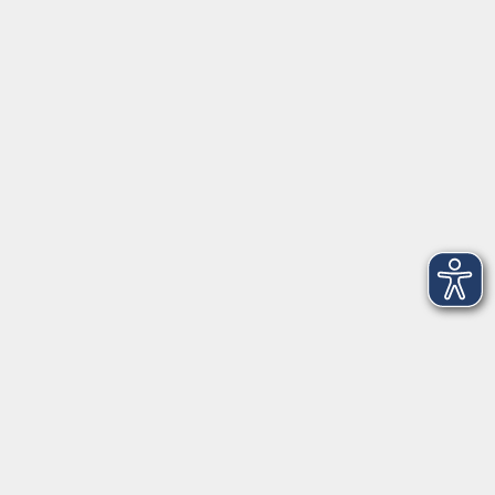
Anschrift
Patenbergsweg 7
26203 Wardenburg
04407 71475-0
info-hawa@vhs-ol.de
Öffnungszeiten
Montag und Donnerstag:
9:00 bis 12:30 Uhr und 15:00 bis 17:00 Uhr
Dienstag, Mittwoch und Freitag:
9:00 bis 12:30 Uhr