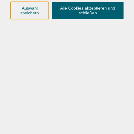
Anschrift
Auswahl
Alle Cookies akzeptieren und
speichern
schließen
Karlstraße 25
26123 Oldenburg
0441 92391-50
0441 92391-13
info@vhs-ol.de
Öffnungszeiten
Montag, Dienstag und Donnerstag:
9:00 bis 17:00 Uhr
Mittwoch und Freitag:
9:00 bis 12:30 Uhr
Volkshochschule Hatten + Wardenburg