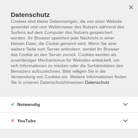
×
Datenschutz
Cookies sind kleine Datenmengen, die von einer Website
gesendet und vom Webbrowser des Nutzers während des
Surfens auf dem Computer des Nutzers gespeichert
werden. Ihr Browser speichert jede Nachricht in einer
Skip to main content
Der Kurs konnte nicht gefunden werden.
kleinen Datei, die Cookie genannt wird. Wenn Sie eine
weitere Seite vom Server anfordern, sendet Ihr Browser
das Cookie an den Server zurück. Cookies wurden als
zuverlässiger Mechanismus für Websites entwickelt, um
sich Informationen zu merken oder die Surfaktivitäten des
AGB
Benutzers aufzuzeichnen. Bitte willigen Sie in die
Barrierefreiheit
Verwendung von Cookies ein. Weitere Informationen finden
Sie in unseren Datenschutzhinweisen.
Datenschutz
Datenschutz
Impressum
Widerruf
Notwendig
YouTube
Volkshochschule Oldenburg