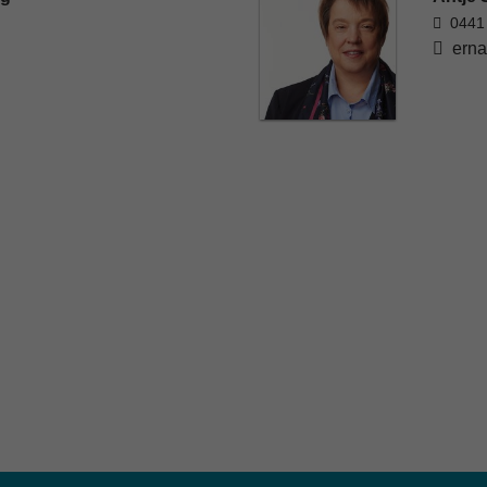
0441
erna