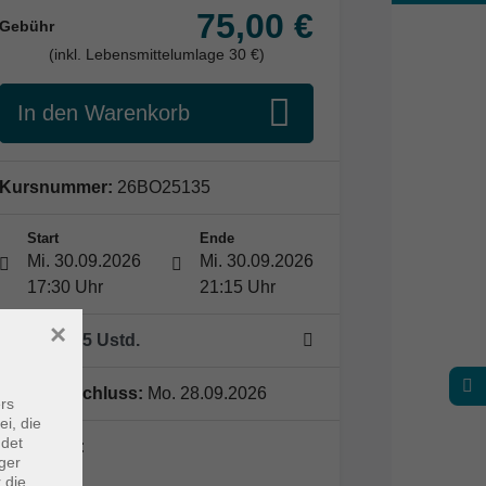
75,00 €
Gebühr
(inkl. Lebensmittelumlage 30 €)
In den Warenkorb
Kursnummer:
26BO25135
Start
Ende
Mi. 30.09.2026
Mi. 30.09.2026
17:30 Uhr
21:15 Uhr
×
1 Termin
/ 5
Ustd.
Anmeldeschluss:
Mo. 28.09.2026
rs
ei, die
ndet
Dozent*in:
ger
 die