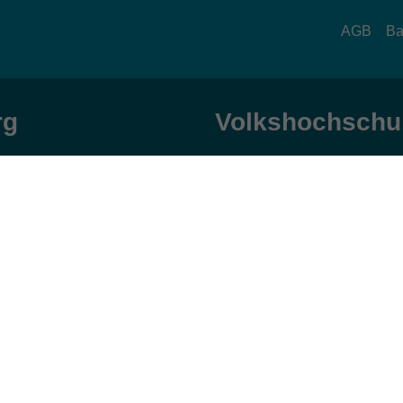
AGB
Ba
rg
Volkshochschul
zeiten
Anschrift
ag und Donnerstag:
Patenbergsweg 7
Uhr
26203 Wardenburg
eitag:
04407 71475-0
Uhr
info-hawa@vhs-ol.de