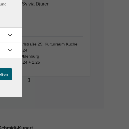
Sylvia Djuren
dung
VHS;…
VHS; Karlstraße 25; Kulturraum Küche;
Raum 1.24
26123 Oldenburg
Raum 1.24 + 1.25
ießen
Schmidt-Kunert