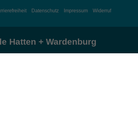
rrierefreiheit
Datenschutz
Impressum
Widerruf
e Hatten + Wardenburg
Öffnungszeiten
Montag und Donnerstag:
9:00 bis 12:30 Uhr und 15:00 bis 17:00 Uhr
Dienstag, Mittwoch und Freitag:
9:00 bis 12:30 Uhr