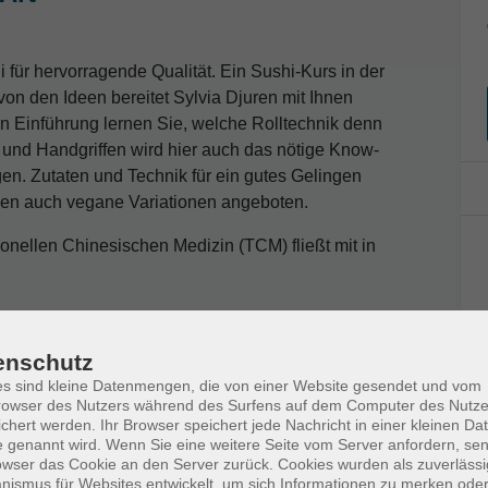
für hervorragende Qualität. Ein Sushi-Kurs in der
 von den Ideen bereitet Sylvia Djuren mit Ihnen
n Einführung lernen Sie, welche Rolltechnik denn
s und Handgriffen wird hier auch das nötige Know-
gen. Zutaten und Technik für ein gutes Gelingen
den auch vegane Variationen angeboten.
ionellen Chinesischen Medizin (TCM) fließt mit in
enschutz
 Kursgebühr eine Lebensmittelumlage zu
s sind kleine Datenmengen, die von einer Website gesendet und vom
 bei der Anmeldung. Falls Sie an einem Termin
owser des Nutzers während des Surfens auf dem Computer des Nutze
chert werden. Ihr Browser speichert jede Nachricht in einer kleinen Dat
 Kundenzentrum (0441 92391-50) bitte spätestens
 genannt wird. Wenn Sie eine weitere Seite vom Server anfordern, se
 bekommen Sie die anteilige Kursgebühr erstattet.
owser das Cookie an den Server zurück. Cookies wurden als zuverlässi
ismus für Websites entwickelt, um sich Informationen zu merken oder