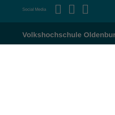
Social Media
Volkshochschule Oldenbu
Anschrift
Öffnungs
Karlstraße 25
Montag, Dienst
26123 Oldenburg
9:00 bis 17:00 
Mittwoch und Fr
0441 92391-50
9:00 bis 12:30 
0441 92391-13
info@vhs-ol.de