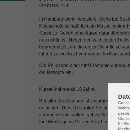
Genuss pur
In Hamburg steht Hensslers Küche bei Sushi 
Kochschule ist natürlich ein Muss! Inspiriert
Sushi zu. Neben einer kurzen grundlegende
nun richtig ist. Neben den wichtigsten Trick
how vermittelt, um die ersten Schritte zu wa
führen zu viel Kochvergnügen. Im Kurs wer
Die Philosophie der fünf Elemente der tradit
die Rezepte ein.
Kursteilnahme ab 18 Jahre.
Dat
Bei allen Kochkursen ist zusammen mit der
Cookie
entrichten. Diese bezahlen Sie automatisch
Webbr
gespei
verhindert sein sollten, geben Sie unserem
Cookie
fünf Werktage im Voraus Bescheid. Nur dann
Ihr Br
Mechan