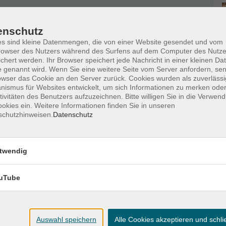
enschutz
s sind kleine Datenmengen, die von einer Website gesendet und vom
te eine saubere eigene Schürze mit.
owser des Nutzers während des Surfens auf dem Computer des Nutze
Ort zur Verfügung.
chert werden. Ihr Browser speichert jede Nachricht in einer kleinen Dat
 genannt wird. Wenn Sie eine weitere Seite vom Server anfordern, se
owser das Cookie an den Server zurück. Cookies wurden als zuverlässi
sse mit für den Fall, dass am Ende des Kurses
ismus für Websites entwickelt, um sich Informationen zu merken oder
 können Sie dann gerne mitnehmen.
tivitäten des Benutzers aufzuzeichnen. Bitte willigen Sie in die Verwen
okies ein. Weitere Informationen finden Sie in unseren
schutzhinweisen.
Datenschutz
twendig
uTube
Auswahl speichern
Alle Cookies akzeptieren und schl