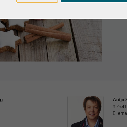
rg
Antje 
0441
erna