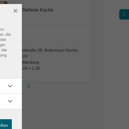
×
Stefanie Kache
rs
ei, die
VHS;…
ndet
ger
 die
VHS; Karlstraße 25; Kulturraum Küche;
dung
Raum 1.24
26123 Oldenburg
Raum 1.24 + 1.25
ießen