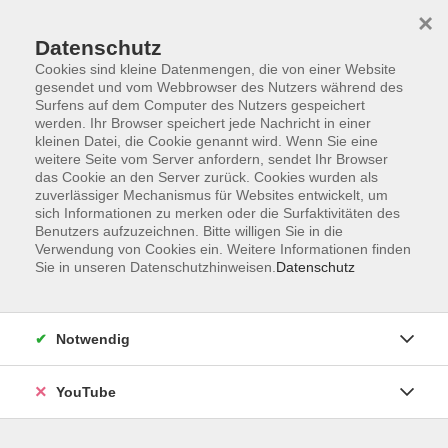
×
Datenschutz
Cookies sind kleine Datenmengen, die von einer Website
gesendet und vom Webbrowser des Nutzers während des
Surfens auf dem Computer des Nutzers gespeichert
werden. Ihr Browser speichert jede Nachricht in einer
Skip to main content
Sie sind hier:
Ernährung
Kochkurse
kleinen Datei, die Cookie genannt wird. Wenn Sie eine
weitere Seite vom Server anfordern, sendet Ihr Browser
das Cookie an den Server zurück. Cookies wurden als
zuverlässiger Mechanismus für Websites entwickelt, um
Knödelküche vegetarisch
sich Informationen zu merken oder die Surfaktivitäten des
Benutzers aufzuzeichnen. Bitte willigen Sie in die
Die besten Rezepte von pikant bis süß zum Thema Kloß
Verwendung von Cookies ein. Weitere Informationen finden
Sie in unseren Datenschutzhinweisen.
Datenschutz
und & Co erwarten Sie in diesem Kurs. Sie sind lecker und
einfach zuzubereiten. Probieren Sie: Rote-Bete-Pilz-
Knödel mit Meerrettich-Sauce, Semmelknödel mit
Notwendig
Waldpilzpfanne, Thüringer rohe Klöße mit veganer
Bratensoße sowie Schlesische Kartoffelklöße mit
Zwetschgenfüllung und brauner Butter aus dem
YouTube
Rezeptschatz von Johanna Kache.