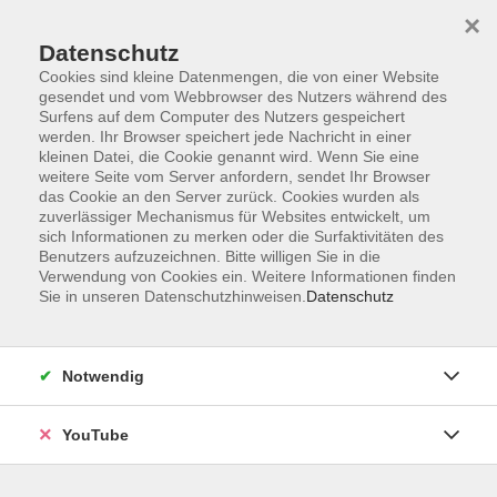
×
Datenschutz
Cookies sind kleine Datenmengen, die von einer Website
gesendet und vom Webbrowser des Nutzers während des
Surfens auf dem Computer des Nutzers gespeichert
werden. Ihr Browser speichert jede Nachricht in einer
Skip to main content
Sie sind hier:
Gesellschaft
Erinnerungskulturen
kleinen Datei, die Cookie genannt wird. Wenn Sie eine
weitere Seite vom Server anfordern, sendet Ihr Browser
das Cookie an den Server zurück. Cookies wurden als
zuverlässiger Mechanismus für Websites entwickelt, um
Totaler Umbruch - Stasi, Neonazi, Neuanfang
sich Informationen zu merken oder die Surfaktivitäten des
Teil der Online-Reihe "Geteilte Geschichte,
Benutzers aufzuzeichnen. Bitte willigen Sie in die
gemeinsame Zukunft"
Verwendung von Cookies ein. Weitere Informationen finden
Sie in unseren Datenschutzhinweisen.
Datenschutz
Es gibt Umbrüche, die allumfassend sind, die etwas mit
uns machen. Unsere Gesprächsgäste haben solche
Umbrüche erlebt. Für Nadja Klier, Tochter einer DDR-
Notwendig
Bürgerrechtlerin, war die Überwachung durch die Stasi
Alltag. Ihre plötzliche Ausbürgerung 1988 aus der DDR
YouTube
erlebte die Jugendliche als Schock und existentiellen
Umbruch. Ingo Hasselbach geriet schon früh in Konflikt mit