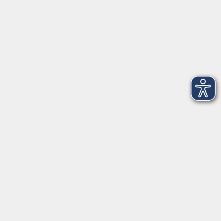
AGB
Barrierefreiheit
Datenschutz
Impressum
Widerruf
Volkshochschule Oldenburg
Anschrift