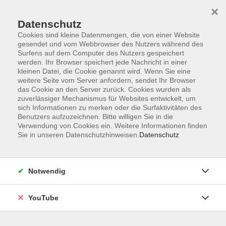
×
Datenschutz
Cookies sind kleine Datenmengen, die von einer Website
gesendet und vom Webbrowser des Nutzers während des
Surfens auf dem Computer des Nutzers gespeichert
werden. Ihr Browser speichert jede Nachricht in einer
Skip to main content
Sie sind hier:
Gesundheit
Fitness, Gymnastik und Bewegung
kleinen Datei, die Cookie genannt wird. Wenn Sie eine
weitere Seite vom Server anfordern, sendet Ihr Browser
das Cookie an den Server zurück. Cookies wurden als
zuverlässiger Mechanismus für Websites entwickelt, um
Frauengymnastik
sich Informationen zu merken oder die Surfaktivitäten des
Kleine Bewegung - großer Effekt
Benutzers aufzuzeichnen. Bitte willigen Sie in die
Verwendung von Cookies ein. Weitere Informationen finden
Freude an Bewegung neu entdecken! Das gemeinsame
Sie in unseren Datenschutzhinweisen.
Datenschutz
Training sorgt für ein gutes Körpergefühl, kräftigt die
Muskulatur und verbessert die Körperhaltung. Dabei
werden die einzelnen Muskelgruppen gedehnt und
Notwendig
gekräftigt, ohne die Gelenke übermäßig zu strapazieren.
Eine ideale und gezielte Gymnastik für alle Frauen, die mit
YouTube
kleinen Bewegungen einen großen Effekt erzielen wollen.