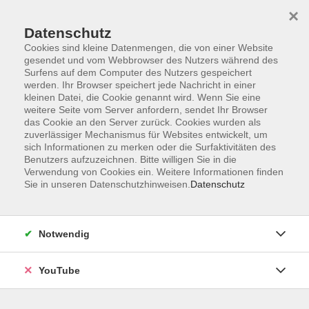
×
Datenschutz
Cookies sind kleine Datenmengen, die von einer Website
gesendet und vom Webbrowser des Nutzers während des
Surfens auf dem Computer des Nutzers gespeichert
werden. Ihr Browser speichert jede Nachricht in einer
Skip to main content
Sie sind hier:
Gesundheit
Fitness, Gymnastik und Bewegung
kleinen Datei, die Cookie genannt wird. Wenn Sie eine
weitere Seite vom Server anfordern, sendet Ihr Browser
das Cookie an den Server zurück. Cookies wurden als
zuverlässiger Mechanismus für Websites entwickelt, um
Wassergymnastik 60+
sich Informationen zu merken oder die Surfaktivitäten des
Welch wunderbares Wasser
Benutzers aufzuzeichnen. Bitte willigen Sie in die
Verwendung von Cookies ein. Weitere Informationen finden
Ist das Wasser bereits Ihr Lieblingselement? Falls nicht, ist
Sie in unseren Datenschutzhinweisen.
Datenschutz
es das auf jeden Fall in und in diesem Kurs! Denn die
Eigenschaften von Wasser sind einfach wunderbar:
Bewegungen lassen sich leicht ausführen, kräftigen die
Notwendig
Muskulatur, stärken das Herz und fördern die Durchblutung
- ohne dabei Wirbelsäule, Gelenke und Bänder zu
YouTube
belasten. Bevor Sie sich anmelden, sollten Sie mit Ihrem
Arzt sprechen.