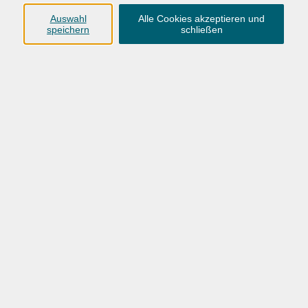
Findet auch in den Ferien statt.
Auswahl
Alle Cookies akzeptieren und
speichern
schließen
157,00 €
Gebühr
(inkl. Eintritt)
Kursnummer:
26BW23300
Start
Ende
Di. 07.07.2026
Di. 12.01.2027
15:45 Uhr
16:30 Uhr
22 Termine
/ 22
Ustd.
Dozent*in: