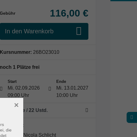
116,00 €
Gebühr
In den Warenkorb
Kursnummer:
26BO23010
noch 1 Plätze frei
Start
Ende
Mi. 02.09.2026
Mi. 13.01.2027
09:00 Uhr
10:00 Uhr
×
16 Termine
/ 22
Ustd.
rs
Dozent*in:
ei, die
Nicola Schlicht
ndet