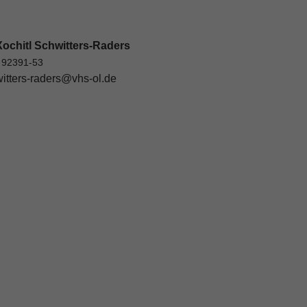
ochitl Schwitters-Raders
 92391-53
itters-raders@vhs-ol.de