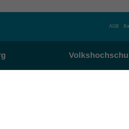
AGB
Ba
rg
Volkshochschul
zeiten
Anschrift
ag und Donnerstag:
Patenbergsweg 7
Uhr
26203 Wardenburg
eitag:
04407 71475-0
Uhr
info-hawa@vhs-ol.de