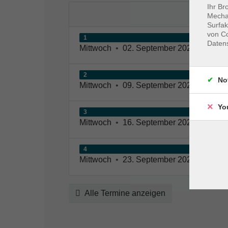
Ihr Br
Mechan
Surfak
von Co
1
Daten
Mittwoch
•
02. September 2026
•
09:00
2
No
Mittwoch
•
09. September 2026
•
09:00
Yo
3
Mittwoch
•
16. September 2026
•
09:00
4
Mittwoch
•
23. September 2026
•
09:00
Alle Termine anzeigen