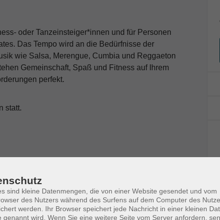
tness- oder Tanzeinsteiger*innen und für Personen
es. Das Tempo wird an die Bedürfnisse der
usik wie Salsa, Merengue, Cumbia und Reggaeton
stehen Gemeinschaft, Spaß und Fitness auf Ihrem
orderungen perfekt.
 statt.
nk.
enschutz
s sind kleine Datenmengen, die von einer Website gesendet und vom
owser des Nutzers während des Surfens auf dem Computer des Nutze
chert werden. Ihr Browser speichert jede Nachricht in einer kleinen Dat
 genannt wird. Wenn Sie eine weitere Seite vom Server anfordern, se