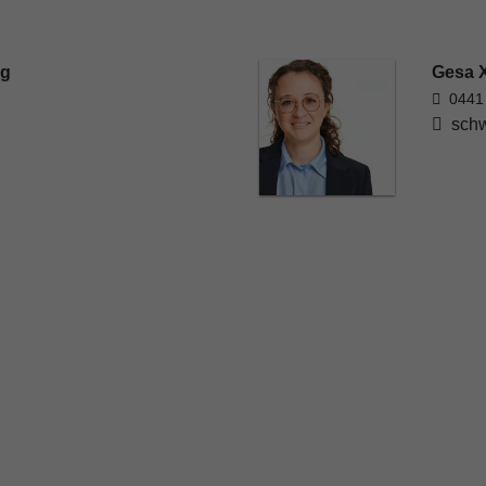
rg
Gesa X
0441
schw