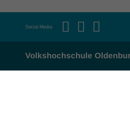
Social Media
Volkshochschule Oldenbu
Anschrift
Öffnungs
Karlstraße 25
Montag, Dienst
26123 Oldenburg
9:00 bis 17:00 
Mittwoch und Fr
0441 92391-50
9:00 bis 12:30 
0441 92391-13
info@vhs-ol.de