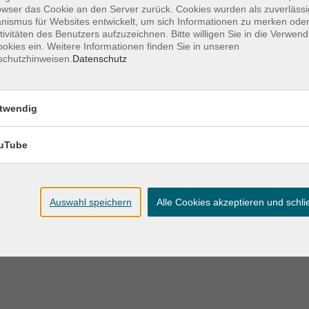
owser das Cookie an den Server zurück. Cookies wurden als zuverlässi
Ort / Raum
ismus für Websites entwickelt, um sich Informationen zu merken oder
tivitäten des Benutzers aufzuzeichnen. Bitte willigen Sie in die Verwen
okies ein. Weitere Informationen finden Sie in unseren
VHS, Karlstraße 25;
schutzhinweisen.
Datenschutz
 – 10:00 Uhr
Raum 1.19
VHS, Karlstraße 25;
twendig
 – 10:00 Uhr
Raum 1.19
uTube
VHS, Karlstraße 25;
 – 10:00 Uhr
Raum 1.19
Auswahl speichern
Alle Cookies akzeptieren und schl
VHS, Karlstraße 25;
 – 10:00 Uhr
Raum 1.19