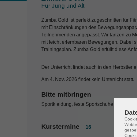
Für Jung und Alt
Zumba Gold ist perfekt zugeschnitten für Fi
mit Einschränkungen des Bewegungsapparat
Teilnehmenden angepasst. Wir tanzen zu M
mit leicht erlernbaren Bewegungen. Dabei 
Trainingsplan. Zumba Gold erfüllt diese Anf
Der Unterricht findet auch in den Herbstferien
Am 4. Nov. 2026 findet kein Unterricht statt.
Bitte mitbringen
Sportkleidung, feste Sportschuhe und Geträ
Dat
Cookie
Webbr
Kurstermine
16
gespei
Cookie