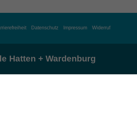
rrierefreiheit
Datenschutz
Impressum
Widerruf
e Hatten + Wardenburg
Öffnungszeiten
Montag und Donnerstag:
9:00 bis 12:30 Uhr und 15:00 bis 17:00 Uhr
Dienstag, Mittwoch und Freitag:
9:00 bis 12:30 Uhr