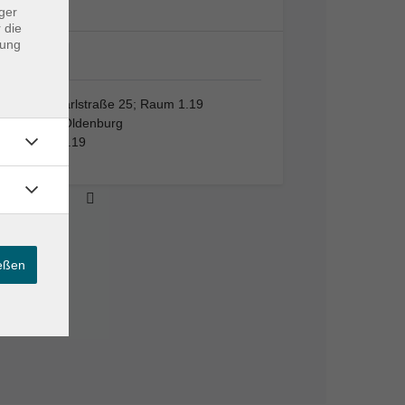
ger
 die
dung
VHS,…
VHS, Karlstraße 25; Raum 1.19
26123 Oldenburg
Raum 1.19
ießen