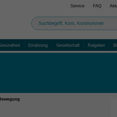
Service
FAQ
Akt
Gesundheit
Ernährung
Gesellschaft
Ratgeber
B
 Bewegung