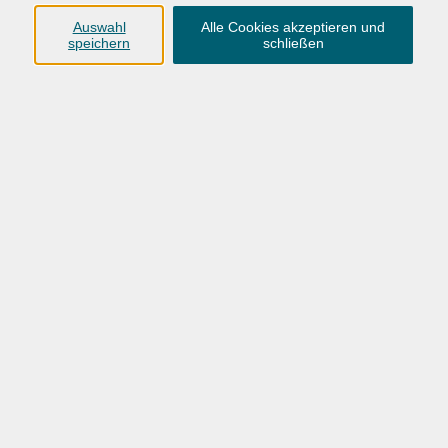
dabei immer unter der Anleitung der erfahrenen Trainerin
Auswahl
Alle Cookies akzeptieren und
Diana, die Sie zu Bestleistungen motiviert. Durch die
speichern
schließen
abwechslungsreichen Workouts bleibt es spannend und
herausfordernd. Veranstalter ist der Sport-Club
Hundsmühlen. Die VHS tritt als Vermittler auf.
39,00 €
Gebühr
Keine Ermäßigung möglich.
In den Warenkorb
Kursnummer:
26BW23012Z
Start
Ende
Do. 20.08.2026
Do. 24.09.2026