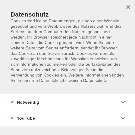
×
Datenschutz
Cookies sind kleine Datenmengen, die von einer Website
gesendet und vom Webbrowser des Nutzers während des
Surfens auf dem Computer des Nutzers gespeichert
werden. Ihr Browser speichert jede Nachricht in einer
Skip to main content
Sie sind hier:
Gesundheit
kleinen Datei, die Cookie genannt wird. Wenn Sie eine
weitere Seite vom Server anfordern, sendet Ihr Browser
das Cookie an den Server zurück. Cookies wurden als
zuverlässiger Mechanismus für Websites entwickelt, um
HIIT - High-Intensity Interval Training
sich Informationen zu merken oder die Surfaktivitäten des
Maximiere deine Fitness
Benutzers aufzuzeichnen. Bitte willigen Sie in die
Verwendung von Cookies ein. Weitere Informationen finden
In Kooperation mit dem Sport-Club Hundsmühlen.
Sie in unseren Datenschutzhinweisen.
Datenschutz
Maximiere deine Fitness in kürzester Zeit mit unserem
neuen HIIT-Kurs! High-Intensity Interval Training kombiniert
intensive Belastungsphasen mit kurzen Erholungsphasen
Notwendig
und bringt dich dabei an deine Grenzen - ideal für alle, die
ihre Ausdauer, Kraft und Fettverbrennung schnell und
YouTube
effektiv steigern wollen. Jede Session bringt dich in
Topform: schnelle Übungen, maximale Intensität, und