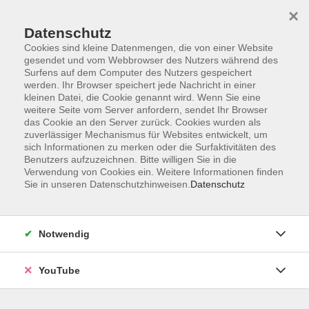
×
Datenschutz
Cookies sind kleine Datenmengen, die von einer Website
gesendet und vom Webbrowser des Nutzers während des
Surfens auf dem Computer des Nutzers gespeichert
werden. Ihr Browser speichert jede Nachricht in einer
Skip to main content
Sie sind hier:
Gesundheit
Yoga und Entspannung
kleinen Datei, die Cookie genannt wird. Wenn Sie eine
weitere Seite vom Server anfordern, sendet Ihr Browser
das Cookie an den Server zurück. Cookies wurden als
Aktivierung für den Vagusnerv
zuverlässiger Mechanismus für Websites entwickelt, um
sich Informationen zu merken oder die Surfaktivitäten des
Stressbewältigung und inneres Gleichgewicht im
Benutzers aufzuzeichnen. Bitte willigen Sie in die
Alltag
Verwendung von Cookies ein. Weitere Informationen finden
Sie in unseren Datenschutzhinweisen.
Datenschutz
Entspannung beginnt im Inneren. Stress und Anspannung
werden überwiegend vom Sympathikus gesteuert. Um
Ruhe, Gelassenheit und Lebensfreude wiederzufinden,
Notwendig
können wir lernen, als Gegenspieler den Parasympathikus
zu unterstützen. Dabei spielt der Vagusnerv eine zentrale
YouTube
Rolle. Lernen Sie einfache, alltagstaugliche Übungen
kennen, mit deren Hilfe Sie den Vagusnerv gezielt