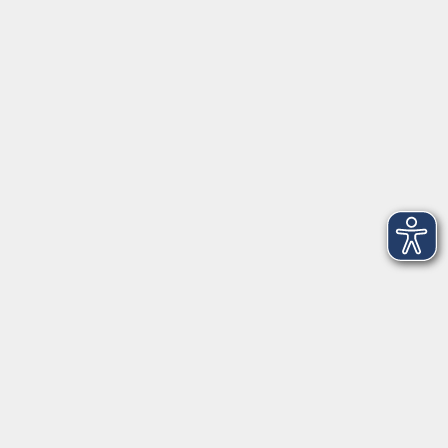
AGB
Barrierefreiheit
Datenschutz
Impressum
Widerruf
Volkshochschule Oldenburg
Anschrift